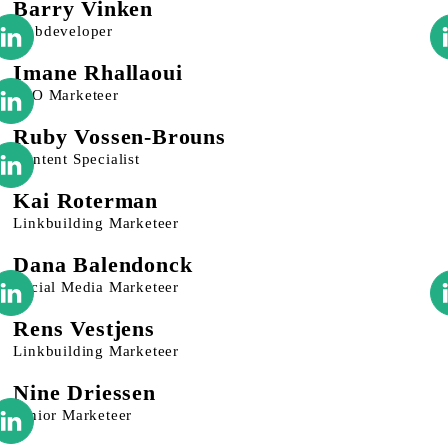
Barry Vinken
Webdeveloper
Imane Rhallaoui
SEO Marketeer
Ruby Vossen-Brouns
Content Specialist
Kai Roterman
Linkbuilding Marketeer
Dana Balendonck
Social Media Marketeer
Rens Vestjens
Linkbuilding Marketeer
Nine Driessen
Junior Marketeer