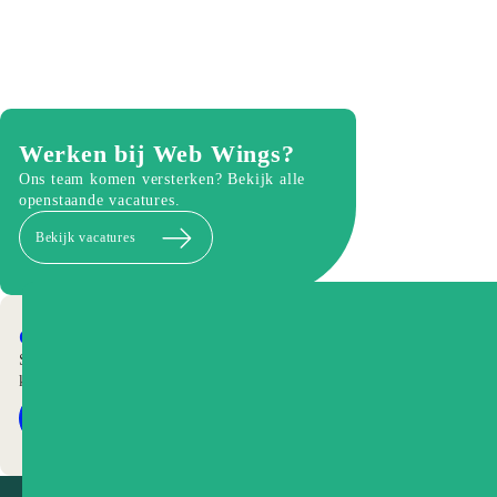
Werken bij Web Wings?
Ons team komen versterken? Bekijk alle
openstaande vacatures.
Bekijk vacatures
Onze collega's van P&P Company
Stuk voor stuk vakmensen met passie. Maak
kennis met P&P Company.
Meer informatie