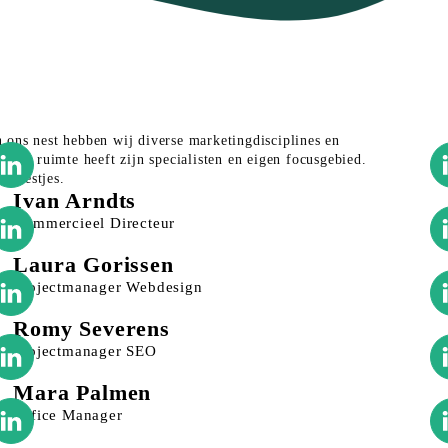
ons nest hebben wij diverse marketingdisciplines en
Elke ruimte heeft zijn specialisten en eigen focusgebied.
ze nestjes.
Ivan Arndts
Commercieel Directeur
Laura Gorissen
Projectmanager Webdesign
Romy Severens
Projectmanager SEO
Mara Palmen
Office Manager