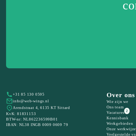
co
Over ons
+31 85 130 0595
info@web-wings.nl
Wie zijn we
Ons team
Arendstraat 4, 6135 KT Sittard
2
Vacatures
KvK: 81831153
Kennisbank
BTW-nr: NL862236599B01
Werkgebieden
IBAN: NL38 INGB 0009 0609 79
Onze werkwijz
Veelgestelde v