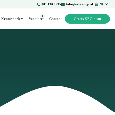
Kies
085 130 0595
info@web-wings.nl
een
taal
2
Kennisbank
Vacatures
Contact
Gratis SEO-scan