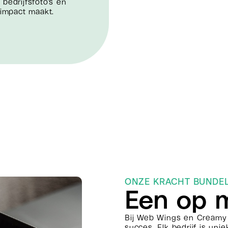
bedrijfsfoto’s en
impact maakt​.
ONZE KRACHT BUNDE
Een op 
Bij Web Wings en Creamy 
succes. Elk bedrijf is uni