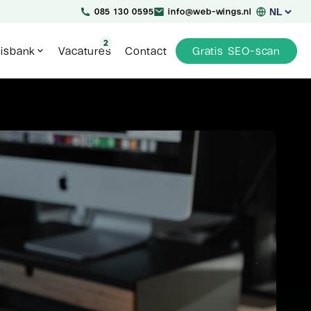
Kies
085 130 0595
info@web-wings.nl
een
taal
2
isbank
Vacatures
Contact
Gratis SEO-scan