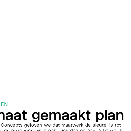
LEN
maat gemaakt plan
Concepts geloven we dat maatwerk de sleutel is tot
ek, en onze werkwijze past zich daarop aan. Afhankelijk