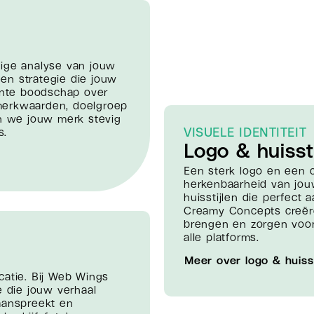
dige analyse van jouw
en strategie die jouw
tente boodschap over
merkwaarden, doelgroep
en we jouw merk stevig
VISUELE IDENTITEIT
​.
Logo & huissti
Een sterk logo en een c
herkenbaarheid van jou
huisstijlen die perfect 
Creamy Concepts creëre
brengen en zorgen voor 
alle platforms.
Meer over logo & huisst
catie. Bij Web Wings
e die jouw verhaal
aanspreekt en