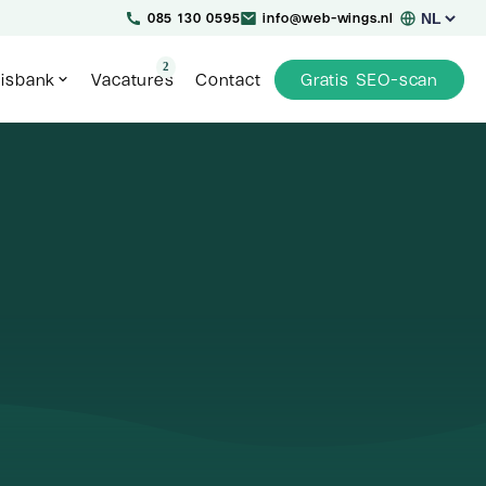
Kies
085 130 0595
info@web-wings.nl
een
taal
2
isbank
Vacatures
Contact
Gratis SEO-scan