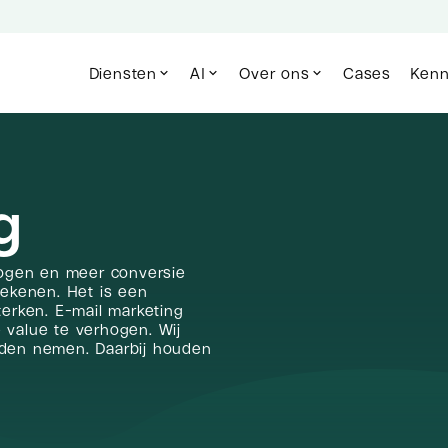
Diensten
AI
Over ons
Cases
Kenn
g
rhogen en meer conversie
tekenen. Het is een
terken. E-mail marketing
 value te verhogen. Wij
nden nemen. Daarbij houden