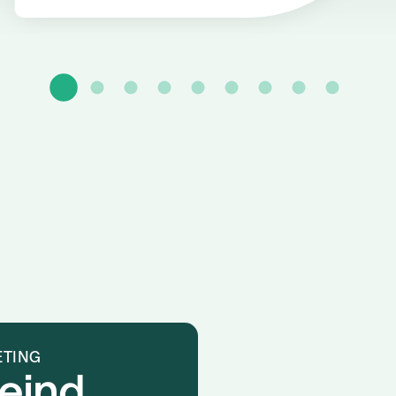
ETING
 eind