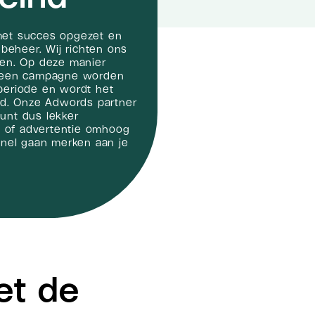
met succes opgezet en
beheer. Wij richten ons
en. Op deze manier
n een campagne worden
periode en wordt het
ld. Onze Adwords partner
kunt dus lekker
a of advertentie omhoog
 snel gaan merken aan je
et de