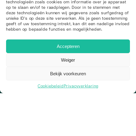
Wie zijn we
technologieën zoals cookies om informatie over je apparaat
Ons team
op te slaan en/of te raadplegen. Door in te stemmen met
2
Vacatures
deze technologieën kunnen wij gegevens zoals surfgedrag of
Kennisbank
unieke ID's op deze site verwerken. Als je geen toestemming
Werkgebieden
geeft of uw toestemming intrekt, kan dit een nadelige invloed
Onze werkwijze
hebben op bepaalde functies en mogelijkheden.
Veelgestelde vragen
Diensten
Accepteren
Branding
Webdesign
Vindbaarheid
Weiger
Zoekmachine optimalisatie
Social Media
Bekijk voorkeuren
Linkbuilding
Alle diensten
Social media
Cookiebeleid
Privacyverklaring
© 2026 Web Wings