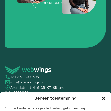
Neem contact op
+31 85 130 0595
info@web-wings.nl
Arendstraat 4, 6135 KT Sittard
KvK: 81831153
BTW-nr: NL862236599B01
Beheer toestemming
IBAN: NL38 INGB 0009 0609 79
Over ons
Om de beste ervaringen te bieden, gebruiken wij