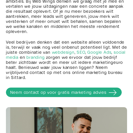
ambities. Bij Web Wings denken we graag met je mee en
vertalen we jouw uitdagingen naar een concrete aanpak
die resultaat oplevert. Of je nu meer bezoekers wilt
aantrekken, meer leads wilt genereren, jouw merk wilt
versterken of meer omzet wilt behalen, samen bepalen
we welke kanalen en middelen het meeste rendement
opleveren.
Veel bedrijven denken dat een website alleen voldoende
is, terwijl er vaak nog veel onbenut potentieel ligt. Met de
juiste combinatie van
webdesign
,
SEO
,
Google Ads
,
social
media
en
branding
zorgen we ervoor dat jouw bedrijf
beter zichtbaar wordt en meer uit iedere marketingeuro
haalt. Benieuwd waar jouw kansen liggen? Neem
vrijblijvend contact op met ons online marketing bureau
in Sittard.
Neem contact op voor gratis marketing advies