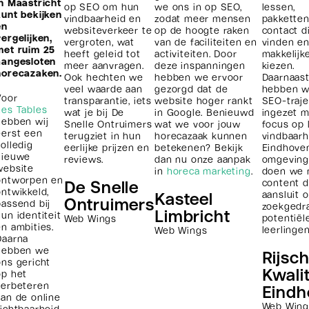
in Maastricht
op SEO om hun
we ons in op SEO,
lessen,
kunt bekijken
vindbaarheid en
zodat meer mensen
pakkette
en
websiteverkeer te
op de hoogte raken
contact d
vergelijken,
vergroten, wat
van de faciliteiten en
vinden e
met ruim 25
heeft geleid tot
activiteiten. Door
makkelijk
aangesloten
meer aanvragen.
deze inspanningen
kiezen.
horecazaken.
Ook hechten we
hebben we ervoor
Daarnaas
veel waarde aan
gezorgd dat de
hebben w
Voor
transparantie, iets
website hoger rankt
SEO-traje
Les Tables
wat je bij De
in Google. Benieuwd
ingezet 
hebben wij
Snelle Ontruimers
wat we voor jouw
focus op 
eerst een
terugziet in hun
horecazaak kunnen
vindbaarh
volledig
eerlijke prijzen en
betekenen? Bekijk
Eindhove
nieuwe
reviews.
dan nu onze aanpak
omgeving.
website
in
horeca marketing
.
doen we 
ontworpen en
content d
De Snelle
ontwikkeld,
aansluit 
Kasteel
Ontruimers
passend bij
zoekgedr
Limbricht
hun identiteit
potentiël
Web Wings
en ambities.
leerlingen
Web Wings
Daarna
hebben we
Rijsc
ons gericht
Kwalit
op het
verbeteren
Eindh
van de online
Web Wing