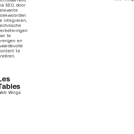
zichtbaarheid
via SEO, door
relevante
zoekwoorden
te integreren,
technische
verbeteringen
aan te
brengen en
waardevolle
content te
creëren.
Les
Tables
Web Wings