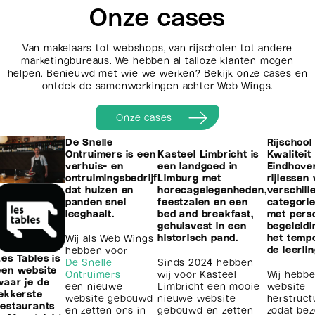
Onze cases
Van makelaars tot webshops, van rijscholen tot andere
marketingbureaus. We hebben al talloze klanten mogen
helpen. Benieuwd met wie we werken? Bekijk onze cases en
ontdek de samenwerkingen achter Web Wings.
Onze cases
De Snelle
Rijschool
Ontruimers is een
Kasteel Limbricht is
Kwaliteit
verhuis- en
een landgoed in
Eindhove
ontruimingsbedrijf
Limburg met
rijlessen
dat huizen en
horecagelegenheden,
verschill
panden snel
feestzalen en een
categorie
leeghaalt.
bed and breakfast,
met perso
gehuisvest in een
begeleidi
historisch pand.
het temp
Wij als Web Wings
de leerlin
hebben voor
Les Tables is
De Snelle
Sinds 2024 hebben
een website
Ontruimers
wij voor Kasteel
Wij hebb
waar je de
een nieuwe
Limbricht een mooie
website
lekkerste
website gebouwd
nieuwe website
herstruct
restaurants
en zetten ons in
gebouwd en zetten
zodat bez