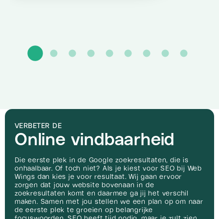
VERBETER DE
Online vindbaarheid
Die eerste plek in de Google zoekresultaten, die is
onhaalbaar. Of toch niet? Als je kiest voor SEO bij Web
Wings dan kies je voor resultaat. Wij gaan ervoor
zorgen dat jouw website bovenaan in de
zoekresultaten komt en daarmee ga jij het verschil
maken. Samen met jou stellen we een plan op om naar
de eerste plek te groeien op belangrijke
focuswoorden. SEO heeft tijd nodig, maar je zult zien