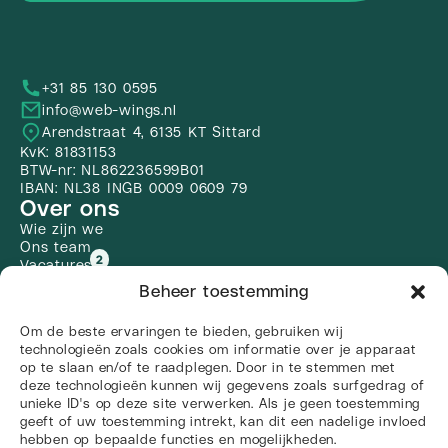
+31 85 130 0595
info@web-wings.nl
Arendstraat 4, 6135 KT Sittard
KvK: 81831153
BTW-nr: NL862236599B01
IBAN: NL38 INGB 0009 0609 79
Over ons
Wie zijn we
Ons team
2
Vacatures
Kennisbank
Beheer toestemming
Werkgebieden
Onze werkwijze
Om de beste ervaringen te bieden, gebruiken wij
Veelgestelde vragen
technologieën zoals cookies om informatie over je apparaat
Diensten
op te slaan en/of te raadplegen. Door in te stemmen met
Branding
deze technologieën kunnen wij gegevens zoals surfgedrag of
Webdesign
unieke ID's op deze site verwerken. Als je geen toestemming
Vindbaarheid
geeft of uw toestemming intrekt, kan dit een nadelige invloed
Zoekmachine optimalisatie
hebben op bepaalde functies en mogelijkheden.