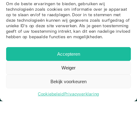
Om de beste ervaringen te bieden, gebruiken wij
technologieën zoals cookies om informatie over je apparaat
op te slaan en/of te raadplegen. Door in te stemmen met
deze technologieën kunnen wij gegevens zoals surfgedrag of
unieke ID's op deze site verwerken. Als je geen toestemming
geeft of uw toestemming intrekt, kan dit een nadelige invloed
hebben op bepaalde functies en mogelijkheden.
Klaar om de
concurrentie voorbij te vliegen?
Accepteren
Neem contact op
Weiger
Bekijk voorkeuren
Cookiebeleid
Privacyverklaring