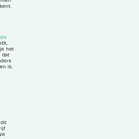
komen
kent.
ies
ebt,
je het
 dat
nders
en is.
dit
ijf
eze