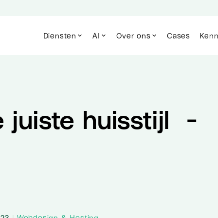
Diensten
AI
Over ons
Cases
Kenn
juiste huisstijl -
023
|
Webdesign & Hosting