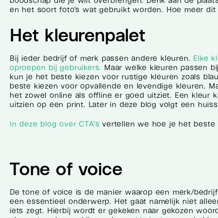
boodschap die je wilt overbrengen. Denk aan de plaats
en het soort foto’s wat gebruikt worden. Hoe meer dit o
Het kleurenpalet
Bij ieder bedrijf of merk passen andere kleuren.
Elke k
oproepen bij gebruikers.
Maar welke kleuren passen bij 
kun je het beste kiezen voor rustige kleuren zoals blau
beste kiezen voor opvallende en levendige kleuren. Maa
het zowel online als offline er goed uitziet. Een kleu
uitzien op een print. Later in deze blog volgt een huiss
In deze blog over CTA’s
vertellen we hoe je het beste e
Tone of voice
De tone of voice is de manier waarop een merk/bedrijf
een essentieel onderwerp. Het gaat namelijk niet alle
iets zegt. Hierbij wordt er gekeken naar gekozen woor