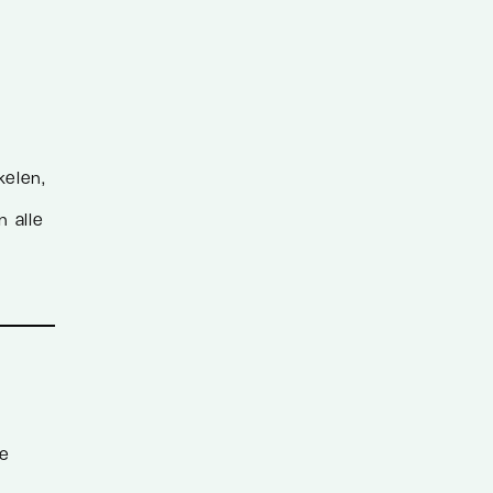
kelen,
n
n alle
le