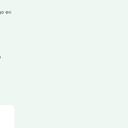
ogo en
n