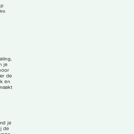
op
 Om
aling,
n je
voor
ver de
ek en
emaakt
ind je
j de