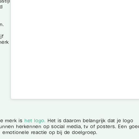
stijl
ed
n.
jf
merk
je merk is
het logo.
Het is daarom belangrijk dat je logo
nnen herkennen op social media, tv of posters. Een goe
n emotionele reactie op bij de doelgroep.