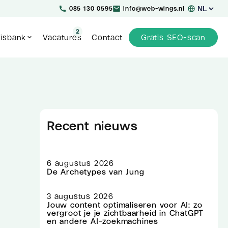
Kies
085 130 0595
info@web-wings.nl
een
taal
2
isbank
Vacatures
Contact
Gratis SEO-scan
Recent nieuws
6 augustus 2026
De Archetypes van Jung
3 augustus 2026
Jouw content optimaliseren voor AI: zo
vergroot je je zichtbaarheid in ChatGPT
en andere AI-zoekmachines