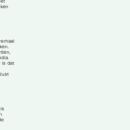
het
kken
verhaal
ken.
rden,
dia.
 is dat
Just
is
jn
de