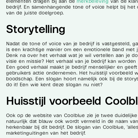
elementen dragen bij aan de
merkbeleving
van de klan
bedrijf. En samenhangende tone of voice helpt bij h
van de juiste doelgroep.
Storytelling
Nadat de tone of voice van je bedrijf is vastgesteld, g
is een krachtige manier om een emotionele band met j
Denk na over het verhaal wat je wil vertellen aan je d
visie en missie? Het verhaal van je bedrijf kan worde
Een goed verhaal maakt je bedrijf menselijker en geef
gebruikers actie ondernemen. Het huisstijl voorbeeld 
boodschap. Een slogan hoort namelijk ook bij de storyte
do it! Een wie kent deze slogan nu niet?
Huisstijl voorbeeld Coolb
Ook op de website van Coolblue zie je twee duidelijke
natuurlijk dat blauw ook wordt vermeld in de naam van he
herkenbaar bij dit bedrijf. De slogan van Coolblue, ‘all
marketinguitingen van het bedrijf.