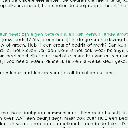
 van de visuele elementen, de kleuren die hierin terug 
p elkaar aansluit, hoe sneller de doelgroep je bedrijf her
leur heeft zijn eigen betekenis, en kan verschillende emot
jouw bedrijf? Als je een bedrijf in de gezondheidszorg h
w of groen. Heb jij een creatief bedrijf of merk? Dan kun 
r bij het kiezen van een kleur is het ook weer belangrijk
r kan heel mooi zijn op de website, maar het kan er weer a
tijl voorbeeld waarin duidelijk te zien is welke kleur gekoz
en kleur kunt kiezen voor je call to action buttons.
 met haar doelgroep communiceert. Binnen de huisstijl is 
en over WAT een bedrijf zegt, maar ook over HOE een bedr
den, zinsstructuren en de emotionele toon in de tekst. D