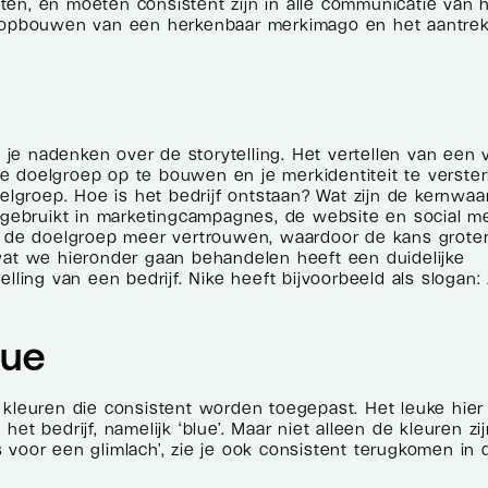
ten, en moeten consistent zijn in alle communicatie van 
et opbouwen van een herkenbaar merkimago en het aantre
a je nadenken over de storytelling. Het vertellen van een 
e doelgroep op te bouwen en je merkidentiteit te verster
oelgroep. Hoe is het bedrijf ontstaan? Wat zijn de kernwaa
n gebruikt in marketingcampagnes, de website en social me
t de doelgroep meer vertrouwen, waardoor de kans groter
wat we hieronder gaan behandelen heeft een duidelijke
lling van een bedrijf. Nike heeft bijvoorbeeld als slogan: 
lue
 kleuren die consistent worden toegepast. Het leuke hier 
t bedrijf, namelijk ‘blue’. Maar niet alleen de kleuren zi
es voor een glimlach’, zie je ook consistent terugkomen in 