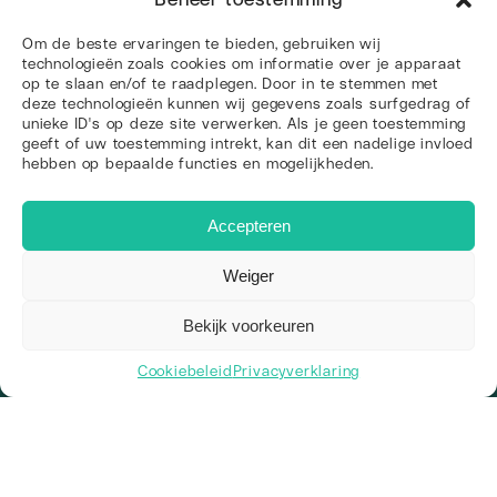
Om de beste ervaringen te bieden, gebruiken wij
technologieën zoals cookies om informatie over je apparaat
op te slaan en/of te raadplegen. Door in te stemmen met
deze technologieën kunnen wij gegevens zoals surfgedrag of
unieke ID's op deze site verwerken. Als je geen toestemming
geeft of uw toestemming intrekt, kan dit een nadelige invloed
hebben op bepaalde functies en mogelijkheden.
Klaar om de
concurrentie voorbij te vliegen?
Accepteren
Neem contact op
Weiger
Bekijk voorkeuren
Cookiebeleid
Privacyverklaring