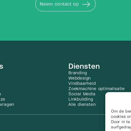
Neem contact op
s
Diensten
Branding
Webdesign
Vindbaarheid
Zoekmachine optimalisatie
n
Social Media
jze
Linkbuilding
 vragen
Alle diensten
Om de bes
cookies om
Door in t
surfgedrag