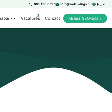
Kies
085 130 0595
info@web-wings.nl
een
taal
2
isbank
Vacatures
Contact
Gratis SEO-scan