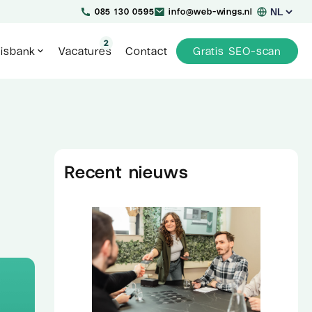
Kies
085 130 0595
info@web-wings.nl
een
taal
2
isbank
Vacatures
Contact
Gratis SEO-scan
Recent nieuws