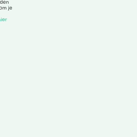
iden
kom je
hier