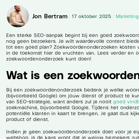
Jon Bertram
|
17 oktober 2025
|
Marketing
Een sterke SEO-aanpak begint bij een goed zoekwoord
nog geen bezoekers. Je wilt waardevolle content biede
tot een goed plan? Zoekwoordenonderzoeken kosten veel
in de toekomst hier de vruchten van. Lees verder en o
zoekwoordenonderzoek kunt doen!
Wat is een zoekwoorde
Bij een zoekwoordenonderzoek bedenk je welke woorde
(bijvoorbeeld Google) om jouw dienst of product te ku
van SEO-strategie, want anders zul je nooit
goed vind
zoekmachine, bijvoorbeeld Google. Tijdens het onder
potentiële klanten in kaart te brengen. Je gaat dus k
product of dienst.
Indien je geen zoekwoordenonderzoek doet voor je ei
webshop, is de kans groot dat je weinig bezoekers zul