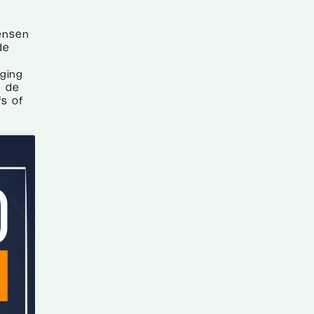
ensen
de
ging
n de
fs of