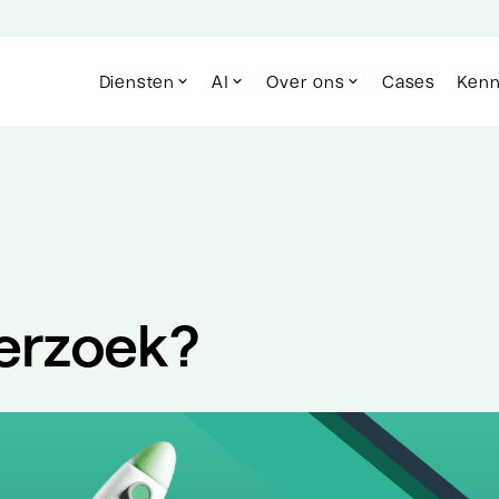
Diensten
AI
Over ons
Cases
Kenn
erzoek?