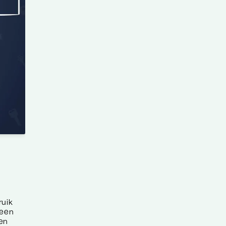
ruik
 een
 en