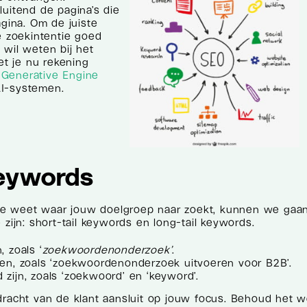
luitend de pagina’s die
agina. Om de juiste
e zoekintentie goed
 wil weten bij het
t je nu rekening
t
Generative Engine
I-systemen.
keywords
je weet waar jouw doelgroep naar zoekt, kunnen we gaa
zijn: short-tail keywords en long-tail keywords.
, zoals ‘
zoekwoordenonderzoek’
.
rmen, zoals ‘zoekwoordenonderzoek uitvoeren voor B2B’.
 zijn, zoals ‘zoekwoord’ en ‘keyword’.
cht van de klant aansluit op jouw focus. Behoud het we