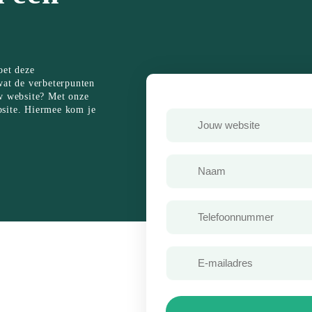
oet deze
wat de verbeterpunten
uw website? Met onze
bsite. Hiermee kom je
Jouw
website
Voornaam
Telefoon
E-
mailadres