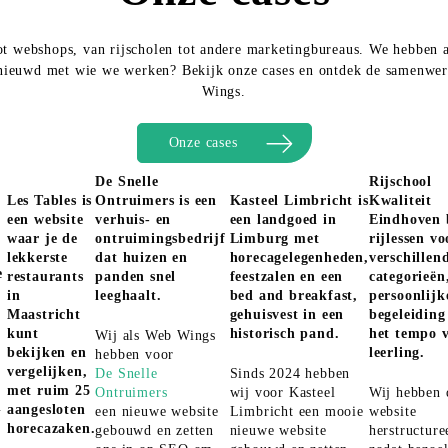
t webshops, van rijscholen tot andere marketingbureaus. We hebben a
nieuwd met wie we werken? Bekijk onze cases en ontdek de samenwer
Wings.
Onze cases
De Snelle
Rijschool
Les Tables is
Ontruimers is een
Kasteel Limbricht is
Kwaliteit
een website
verhuis- en
een landgoed in
Eindhoven 
waar je de
ontruimingsbedrijf
Limburg met
rijlessen vo
lekkerste
dat huizen en
horecagelegenheden,
verschillen
e
restaurants
panden snel
feestzalen en een
categorieën
in
leeghaalt.
bed and breakfast,
persoonlijk
Maastricht
gehuisvest in een
begeleiding
kunt
historisch pand.
het tempo 
Wij als Web Wings
bekijken en
leerling.
hebben voor
vergelijken,
De Snelle
Sinds 2024 hebben
met ruim 25
Ontruimers
wij voor Kasteel
Wij hebben 
n
aangesloten
een nieuwe website
Limbricht een mooie
website
horecazaken.
gebouwd en zetten
nieuwe website
herstructure
n