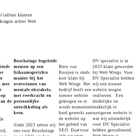
l talloze klanten
kingen achter Web
Boxchainge begeleidt
DV specialist is in
biedt
mensen op een
Buro van
2023 klant geworden
or
lichaamsgerichte
Rooijen is sinds
bij Web Wings. Voor
de
manier bij het
kort klant bij
DV Specialist hebben
, met
overwinnen van
Web Wings. Het
wij een nieuwe
e
mentale obstakels,
bedrijf heeft een
website mogen
 op
met veerkracht en
nieuwe website
realiseren. Een
van de
persoonlijke
gekregen en er
duidelijke en
ontwikkeling als
wordt momenteel
makkelijk te
kern.
hard gewerkt aan
navigeren website is
de website op
wat wij uiteindelijk
de
het gebied van
voor DV Specialist
Sinds 2023 zetten wij
SEO. Daarvoor
hebben gerealiseerd.
erd,
ons voor Boxchainge
zijn we onze
Web Wings is