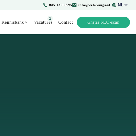
Kies
085 130 0595
info@web-wings.nl
een
taal
2
Kennisbank
Vacatures
Contact
Gratis SEO-scan