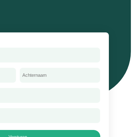
Achternaam
(Vereist)
Versturen