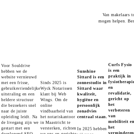
Van makelaars to
mogen helpen. Be
Curfs Fysio
Voor Souldrive
is een
hebben we de
Sunshine
praktijk in
website vernieuwd
Sittard is een
fysiotherapi
met een frisse,
Sinds 2025 is
zonnestudio in
en
gebruiksvriendelijke
Wyck Notarissen
Sittard waar
revalidatie,
uitstraling en een
klant bij Web
kwaliteit,
gericht op
heldere structuur
Wings. Om de
hygiëne en
het
die bezoekers snel
online
persoonlijk
verbeteren
naar de juiste
vindbaarheid van
zonadvies
van
opleiding leidt. Na
het notariskantoor
centraal staan.
mobiliteit e
de livegang zijn we
in Maastricht te
het
gestart met een
versterken, richten
In 2025 hebben
vermindere
doorlopend SEO-
we ons op gerichte