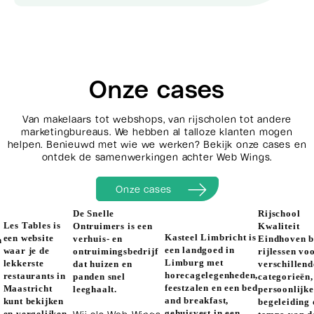
Onze cases
Van makelaars tot webshops, van rijscholen tot andere
marketingbureaus. We hebben al talloze klanten mogen
helpen. Benieuwd met wie we werken? Bekijk onze cases en
ontdek de samenwerkingen achter Web Wings.
Onze cases
De Snelle
Rijschool
Les Tables is
Ontruimers is een
Kwaliteit
Kasteel Limbricht is
een website
verhuis- en
Eindhoven b
n
een landgoed in
waar je de
ontruimingsbedrijf
rijlessen vo
Limburg met
lekkerste
dat huizen en
verschillend
horecagelegenheden,
restaurants in
panden snel
categorieën,
feestzalen en een bed
Maastricht
leeghaalt.
persoonlijke
and breakfast,
kunt bekijken
begeleiding 
gehuisvest in een