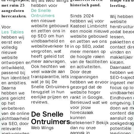
Wij als Web Wings
en vergelijken,
tempo van d
hebben voor
historisch pand.
met ruim 25
leerling.
De Snelle
aangesloten
Ontruimers
Sinds 2024
Wij hebben
horecazaken.
een nieuwe
hebben wij voor
website
website gebouwd
Kasteel Limbricht
herstructur
Voor
s
en zetten ons in
een mooie nieuwe
zodat bezo
Les Tables
op SEO om hun
website gebouwd
lessen,
hebben wij
vindbaarheid en
en zetten we ons
pakketten 
eerst een
websiteverkeer te
in op SEO, zodat
contact dir
volledig
vergroten, wat
meer mensen op
vinden en
nieuwe
heeft geleid tot
de hoogte raken
makkelijker
website
meer aanvragen.
van de faciliteiten
kiezen.
ontworpen en
Ook hechten we
en activiteiten.
Daarnaast
ontwikkeld,
veel waarde aan
Door deze
hebben we
passend bij
transparantie, iets
inspanningen
SEO-trajec
hun identiteit
wat je bij De
hebben we ervoor
ingezet me
en ambities.
Snelle Ontruimers
gezorgd dat de
focus op lo
Daarna
terugziet in hun
website hoger
vindbaarhei
hebben we
eerlijke prijzen en
rankt in Google.
Eindhoven 
ons gericht
n
reviews.
Benieuwd wat we
omgeving. 
op het
voor jouw
doen we m
verbeteren
De Snelle
horecazaak
content di
van de online
kunnen
aansluit op
zichtbaarheid
n
Ontruimers
betekenen? Bekijk
zoekgedrag
via SEO, door
Web Wings
dan nu onze
potentiële
relevante
aanpak in
leerlingen.
zoekwoorden