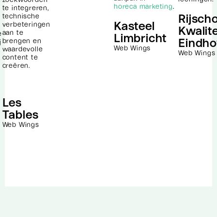
e
horeca marketing
.
te integreren,
Rijsch
technische
Kasteel
verbeteringen
Kwalite
aan te
e
Limbricht
Eindh
brengen en
j
Web Wings
waardevolle
Web Wings
content te
creëren.
Les
Tables
Web Wings