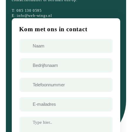
T: 085 130 0595
E: info@web-wings.nl
Kom met ons in contact
Naam
Bedrijfsnaam
Telefoon
E-
mailadres
Bericht