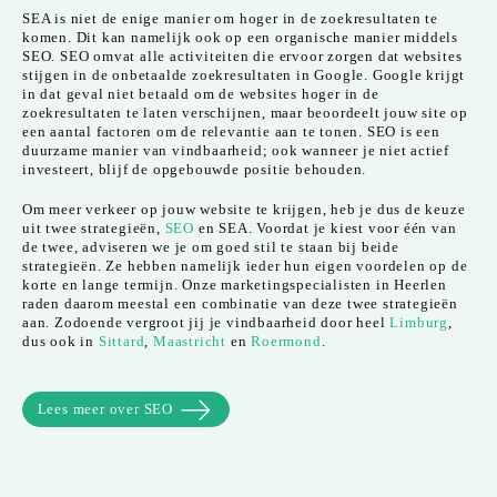
SEA is niet de enige manier om hoger in de zoekresultaten te
komen. Dit kan namelijk ook op een organische manier middels
SEO. SEO omvat alle activiteiten die ervoor zorgen dat websites
stijgen in de onbetaalde zoekresultaten in Google. Google krijgt
in dat geval niet betaald om de websites hoger in de
zoekresultaten te laten verschijnen, maar beoordeelt jouw site op
een aantal factoren om de relevantie aan te tonen. SEO is een
duurzame manier van vindbaarheid; ook wanneer je niet actief
investeert, blijf de opgebouwde positie behouden.
Om meer verkeer op jouw website te krijgen, heb je dus de keuze
uit twee strategieën,
SEO
en SEA. Voordat je kiest voor één van
de twee, adviseren we je om goed stil te staan bij beide
strategieën. Ze hebben namelijk ieder hun eigen voordelen op de
korte en lange termijn. Onze marketingspecialisten in Heerlen
raden daarom meestal een combinatie van deze twee strategieën
aan. Zodoende vergroot jij je vindbaarheid door heel
Limburg
,
dus ook in
Sittard
,
Maastricht
en
Roermond
.
Lees meer over SEO