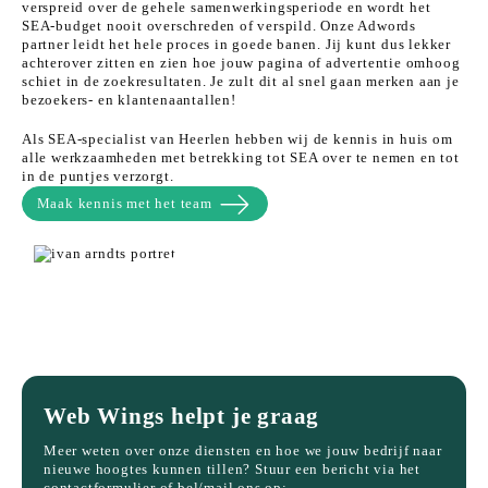
verspreid over de gehele samenwerkingsperiode en wordt het
SEA-budget nooit overschreden of verspild. Onze Adwords
partner leidt het hele proces in goede banen. Jij kunt dus lekker
achterover zitten en zien hoe jouw pagina of advertentie omhoog
schiet in de zoekresultaten. Je zult dit al snel gaan merken aan je
bezoekers- en klantenaantallen!
Als SEA-specialist van Heerlen hebben wij de kennis in huis om
alle werkzaamheden met betrekking tot SEA over te nemen en tot
in de puntjes verzorgt.
Maak kennis met het team
Web Wings helpt je graag
Meer weten over onze diensten en hoe we jouw bedrijf naar
nieuwe hoogtes kunnen tillen? Stuur een bericht via het
contactformulier of bel/mail ons op: