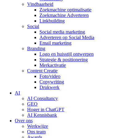
Vindbaarheid
Zoekmachine optimalisatie
Zoekmachine Adverteren
Linkbuilding
Social
Social media marketing
Adverteren op Social Media
Email marketing
Branding
Logo en huisstijl ontwerpen
Strategie & positionering
Merkactivatie
Content Creatie
Foto/video
Copywriting
Drukwerk
AI
AI Consultancy
GEO
Hoger in ChatGPT
AI Kennisbank
Over ons
Werkwijze
Ons team
Awards