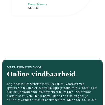
Remco Wewers
XTRN IT
MEER DIENSTEN VOOR
Online vindbaarheid
Je gloednieuwe website is visueel sterk, voorzien van
ijzersterke teksten en aantrekkelijke productfoto’s. Toch is dit
niet altijd voldoende om bezoekers te trekken. Zeker voor
nieuwe bedrijven. Het is namelijk ook van belang dat je
online gevonden wordt in zoekmachines. Maar hoe doe je dat?