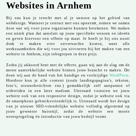
Websites in Arnhem
Bij ons kun je terecht met al je wensen op het gebied van
webdesign. Wanneer je contact met ons opneemt, nemen we samen
door wat wij voor jouw organisatie kunnen betekenen. We maken
een uniek plan dat aansluit op jouw specifieke wensen en ideeën
en geven hiervoor een offerte op maat. Je hoeft je bij ons nooit
druk te maken over onverwachte kosten, want alle
werkzaamheden die wij voor jou uitvoeren bij het maken van een
website in Arnhem, zijn inbegrepen in deze prijs.
Zodra jij akkoord bent met de offerte, gaan wij aan de slag om de
meest aantrekkelijke website binnen jouw branche te maken. Dit
doen wij aan de hand van het handige en veelzijdige
WordPress
.
Hierdoor kun je alle content (zoals landingspagina’s, teksten,
foto’s, nieuwsberichten enz.) gemakkelijk zelf aanpassen of
uitbreiden in een later stadium. Uiteraard voorzien we jouw
website ook van een responsive design, zodat je website ook via
de smartphone gebruiksvriendelijk is. Uiteraard wordt het design
van je nieuwe SEO-vriendelijke website volledig afgestemd op
jouw gewenste huisstijl, zodat de website een mooie
weerspiegeling én introductie van jouw bedrijf vormt.