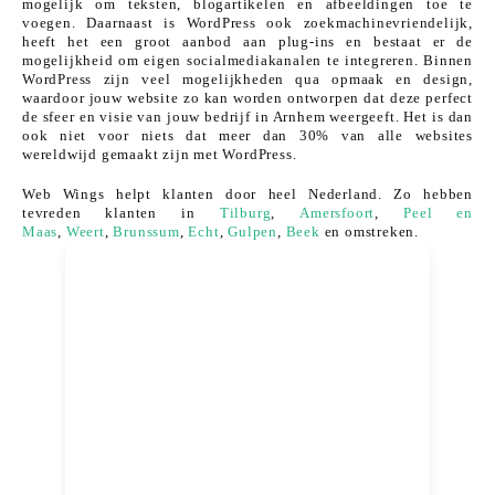
mogelijk om teksten, blogartikelen en afbeeldingen toe te
voegen. Daarnaast is WordPress ook zoekmachinevriendelijk,
heeft het een groot aanbod aan plug-ins en bestaat er de
mogelijkheid om eigen socialmediakanalen te integreren. Binnen
WordPress zijn veel mogelijkheden qua opmaak en design,
waardoor jouw website zo kan worden ontworpen dat deze perfect
de sfeer en visie van jouw bedrijf in Arnhem weergeeft. Het is dan
ook niet voor niets dat meer dan 30% van alle websites
wereldwijd gemaakt zijn met WordPress.
Web Wings helpt klanten door heel Nederland. Zo hebben
tevreden klanten in
Tilburg
,
Amersfoort
,
Peel en
Maas
,
Weert
,
Brunssum
,
Echt
,
Gulpen
,
Beek
en omstreken.