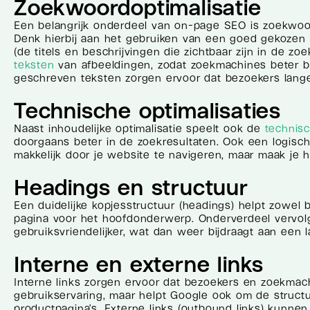
Zoekwoordoptimalisatie
Een belangrijk onderdeel van on-page SEO is zoekwoord
Denk hierbij aan het gebruiken van een goed gekozen z
(de titels en beschrijvingen die zichtbaar zijn in de z
teksten
van afbeeldingen, zodat zoekmachines beter be
geschreven teksten zorgen ervoor dat bezoekers langer
Technische optimalisaties
Naast inhoudelijke optimalisatie speelt ook de
technis
doorgaans beter in de zoekresultaten. Ook een logische
makkelijk door je website te navigeren, maar maak je
Headings en structuur
Een duidelijke kopjesstructuur (headings) helpt zowel
pagina voor het hoofdonderwerp. Onderverdeel vervol
gebruiksvriendelijker, wat dan weer bijdraagt aan een 
Interne en externe links
Interne links zorgen ervoor dat bezoekers en zoekmach
gebruikservaring, maar helpt Google ook om de structuu
productpagina’s. Externe links (outbound links) kunne