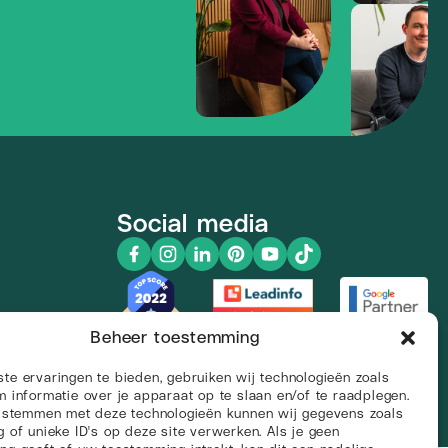
Social media
Beheer toestemming
te ervaringen te bieden, gebruiken wij technologieën zoals
 informatie over je apparaat op te slaan en/of te raadplegen.
e stemmen met deze technologieën kunnen wij gegevens zoals
Sitemap
Algemene voorwaarden
Privacyverklaring
 of unieke ID's op deze site verwerken. Als je geen