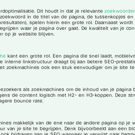
optimalisatie. Dit houdt in dat je relevante
zoekwoorde
oekwoord in de titel van de pagina, de tussenkopjes en d
oekresultaten), spelen hierin een grote rol. Daarnaast wo
grijpen waar je pagina over gaat. De kwaliteit van je co
 op je website blijven.
che
kant een grote rol. Een pagina die snel laadt, mobielvri
 interne linkstructuur draagt bij aan betere SEO-prestat
 het zoekmachines ook een stuk eenvoudiger om je site t
 bezoekers als zoekmachines om de inhoud van je pagina 
gens de content logisch met H2- en H3-koppen. Deze str
lagere bounce rate.
ines makkelijk van de ene naar de andere pagina op je we
r van je site te begrijpen. Denk bijvoorbeeld aan een blog
n ook bijdragen aan je SEO wanneer je verwijst naar betr