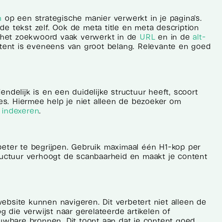
n
op een strategische manier verwerkt in je pagina’s.
e tekst zelf. Ook de meta title en meta description
rdt het zoekwoord vaak verwerkt in de
URL
en in de
alt-
ntent is eveneens van groot belang. Relevante en goed
endelijk is en een duidelijke structuur heeft, scoort
ies. Hiermee help je niet alleen de bezoeker om
e
indexeren
.
beter te begrijpen. Gebruik maximaal één H1-kop per
uctuur verhoogt de scanbaarheid en maakt je content
bsite kunnen navigeren. Dit verbetert niet alleen de
 die verwijst naar gerelateerde artikelen of
ouwbare bronnen. Dit toont aan dat je content goed