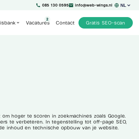
Kies
085 130 0595
info@web-wings.nl
een
taal
2
isbank
Vacatures
Contact
Gratis SEO-scan
rt om hoger te scoren in zoekmachines zoals Google.
ers te verbeteren. In tegenstelling tot off-page SEO,
er de inhoud en technische opbouw van je website.