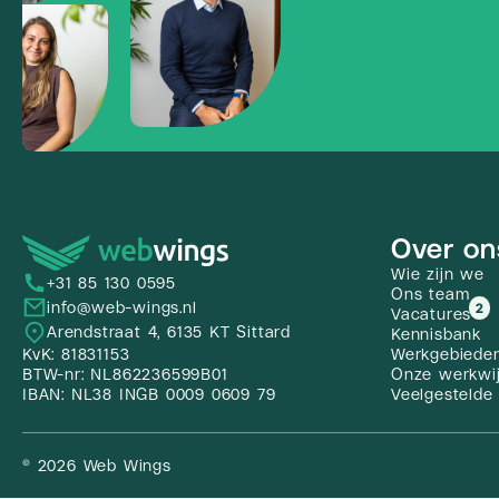
Over on
Wie zijn we
+31 85 130 0595
Ons team
info@web-wings.nl
2
Vacatures
Arendstraat 4, 6135 KT Sittard
Kennisbank
Werkgebiede
KvK: 81831153
Onze werkwi
BTW-nr: NL862236599B01
Veelgestelde
IBAN: NL38 INGB 0009 0609 79
© 2026 Web Wings