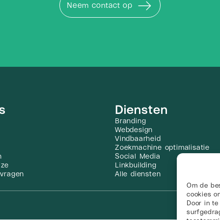
Neem contact op
s
Diensten
Branding
Webdesign
Vindbaarheid
Zoekmachine optimalisatie
n
Social Media
jze
Linkbuilding
 vragen
Alle diensten
Om de bes
cookies om
Door in t
surfgedrag