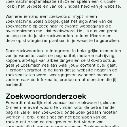
zoekmachineoptimalisatie (SEO) en spelen een cruciale
rol bij het verbeteren van de vindbaarheid van je website.
Wanneer iemand een zoekwoord intypt in een
zoekmachine, zoals Google, gaat het algoritme van de
zoekmachine op zoek naar relevante webpagina's die
overeenkomen met dat zoekwoord. Het is dus van groot
belang om de juiste zoekwoorden te identificeren en
deze op strategische plaatsen in je website te gebruiken.
Door zoekwoorden te integreren in belangrijke elementen
van je website, zoals de paginatitel, meta-omschrijving,
koppen, alt-tags van afbeeldingen en de URL-structuur,
geef je zoekmachines aan waar jouw content over gaat.
Hierdoor vergroot je de kans dat je website hoger in de
zoekresultaten wordt weergegeven wanneer mensen
zoeken naar de informatie, producten of diensten die jij
aanbiedt.
Zoekwoordonderzoek
Er wordt natuurlijk niet zomaar een zoekwoord gekozen.
Om een relevant woord te vinden voor de betreffende
pagina, zal er een zoekwoord onderzoek gedaan moeten
worden. Hierbij draait het om het begrijpen van de
zoekintentie van de doelgroep en het vinden van
keywords die hiermee overeen komen. Zoekwoorden zijn