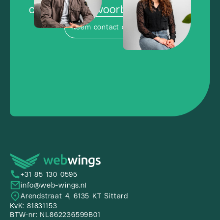
concurrentie voorbij te vliegen?
Neem contact op
+31 85 130 0595
info@web-wings.nl
Arendstraat 4, 6135 KT Sittard
KvK: 81831153
BTW-nr: NL862236599B01