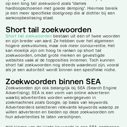
op een long tail zoekwoord zoals "dames
hardloopschoenen met goede demping". Hiermee bereik
je een meer specifieke doelgroep die al dichter bij een
aankoopbeslissing staat.
Short tail zoekwoorden
Short tail zoekwoorden
bestaan uit één of twee woorden
en zijn breder van aard. Ze hebben over het algemeen
hogere zoekvolumes, maar ook meer concurrentie. Het
kan moeilijk zijn om hoog te ranken op short tail
zoekwoorden, omdat grote merken en gevestigde
websites vaak al de topposities innemen. Toch kunnen
short tail zoekwoorden nog steeds waardevol zijn, vooral
als je een autoriteit wordt binnen een specifieke niche.
Zoekwoorden binnen SEA
Zoekwoorden zijn ook belangrijk bij SEA (Search Engine
Advertising). SEA is een vorm van online adverteren
waarbij advertenties worden weergegeven in
zoekmachines zoals Google, op basis van keywords.
Adverteerders selecteren relevante keywords waarop ze
willen adverteren en bieden op deze zoekwoorden om
hun advertenties te laten verschijnen.
Het kiezen van de juiste keywords in een SEA-campagne