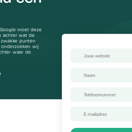
 Google moet deze
u achter wat de
de zwakke punten
 onderzoeken wij
Jouw
achter waar de
website
Voornaam
f
Telefoon
E-
mailadres