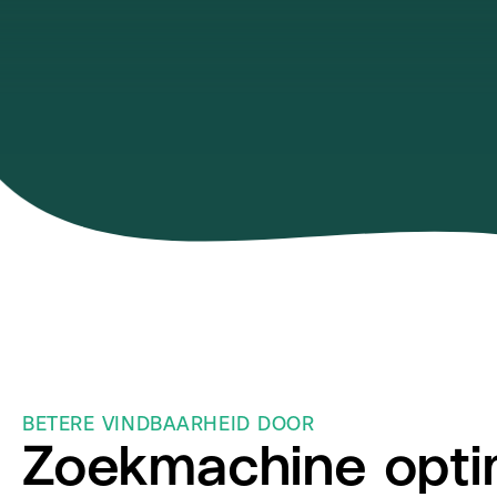
BETERE VINDBAARHEID DOOR
Zoekmachine optim