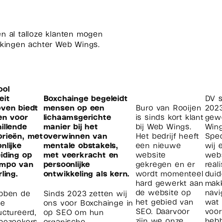
n al talloze klanten mogen
kingen achter Web Wings.
ool
eit
Boxchainge begeleidt
DV s
oven biedt
mensen op een
Buro van Rooijen
2023
sen voor
lichaamsgerichte
is sinds kort klant
gew
illende
manier bij het
bij Web Wings.
Wing
orieën, met
overwinnen van
Het bedrijf heeft
Spec
nlijke
mentale obstakels,
een nieuwe
wij 
iding op
met veerkracht en
website
web
empo van
persoonlijke
gekregen en er
real
rling.
ontwikkeling als kern.
wordt momenteel
duid
hard gewerkt aan
makk
de website op
navi
ebben de
Sinds 2023 zetten wij
het gebied van
wat 
te
ons voor Boxchainge in
SEO. Daarvoor
voor
uctureerd,
op SEO om hun
zijn we onze
hebb
 bezoekers
organische