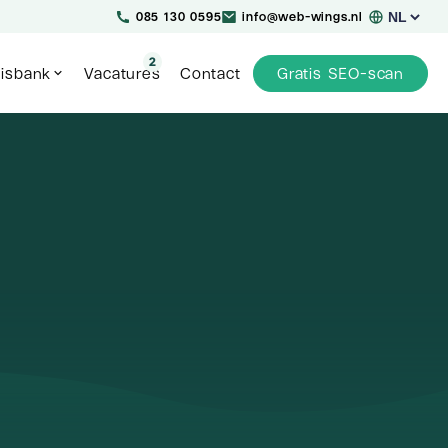
Kies
085 130 0595
info@web-wings.nl
een
taal
2
isbank
Vacatures
Contact
Gratis SEO-scan