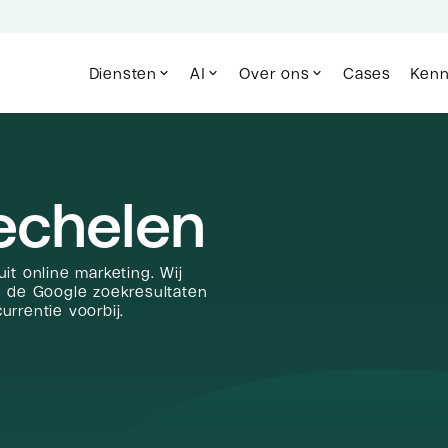
Diensten
AI
Over ons
Cases
Kenn
echelen
it online marketing. Wij
n de Google zoekresultaten
rrentie voorbij.