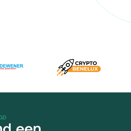
GD
end een