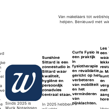
Van makelaars tot webshop
helpen. Benieuwd met wi
Les 
Curfs Fysio is
een 
uwd
een praktijk
Sunshine
waar
in
Sittard is een
lekk
jke
fysiotherapie
zonnestudio in
rest
n
en revalidatie,
Sittard waar
in M
r
gericht op het
kwaliteit,
kunt
el
verbeteren
hygiëne en
en
van mobiliteit
persoonlijk
verg
Na
en het
zonadvies
met 
 we
verminderen
centraal staan.
aang
van
hore
-
pijnklachten.
Sinds 2025 is
we
In 2025 hebben
Wyck Notarissen
t
wij voor
Voor