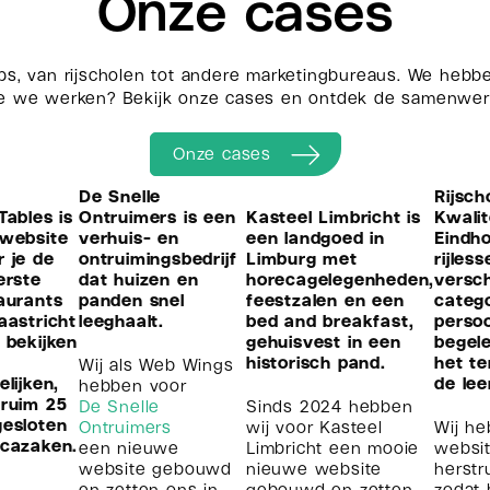
Onze cases
s, van rijscholen tot andere marketingbureaus. We hebbe
e we werken? Bekijk onze cases en ontdek de samenwer
Onze cases
De Snelle
Rijsch
Tables is
Ontruimers is een
Kasteel Limbricht is
Kwalit
website
verhuis- en
een landgoed in
Eindh
 je de
ontruimingsbedrijf
Limburg met
rijles
erste
dat huizen en
horecagelegenheden,
versch
aurants
panden snel
feestzalen en een
categ
aastricht
leeghaalt.
bed and breakfast,
persoo
 bekijken
gehuisvest in een
begele
historisch pand.
het t
Wij als Web Wings
elijken,
de lee
hebben voor
ruim 25
De Snelle
Sinds 2024 hebben
esloten
Ontruimers
wij voor Kasteel
Wij h
cazaken.
een nieuwe
Limbricht een mooie
websi
website gebouwd
nieuwe website
herstr
en zetten ons in
gebouwd en zetten
zodat