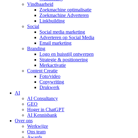
Vindbaarheid
Zoekmachine optimalisatie
Zoekmachine Adverteren
Linkbuilding
Social
Social media marketing
Adverteren op Social Media
Email marketing
Branding
Logo en huisstijl ontwerpen
Strategie & positionering
Merkactivatie
Content Creatie
Foto/video
Copywriting
Drukwerk
AI
AI Consultancy
GEO
Hoger in ChatGPT
AI Kennisbank
Over ons
Werkwijze
Ons team
Awards