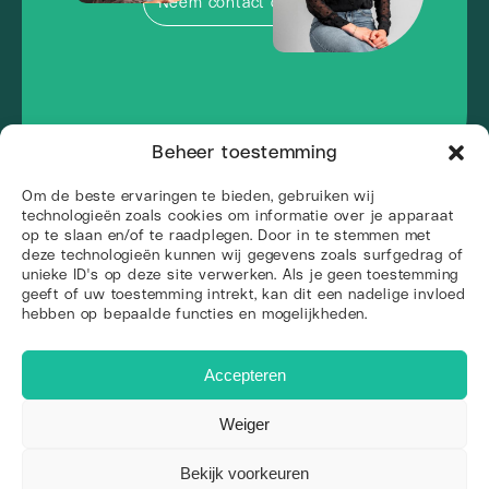
Neem contact op
Beheer toestemming
Om de beste ervaringen te bieden, gebruiken wij
technologieën zoals cookies om informatie over je apparaat
op te slaan en/of te raadplegen. Door in te stemmen met
deze technologieën kunnen wij gegevens zoals surfgedrag of
unieke ID's op deze site verwerken. Als je geen toestemming
geeft of uw toestemming intrekt, kan dit een nadelige invloed
hebben op bepaalde functies en mogelijkheden.
+31 85 130 0595
info@web-wings.nl
Accepteren
Arendstraat 4, 6135 KT Sittard
KvK: 81831153
BTW-nr: NL862236599B01
Weiger
IBAN: NL38 INGB 0009 0609 79
Over ons
Bekijk voorkeuren
Wie zijn we