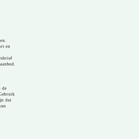
ven.
ort en
wsbrief
 aanbod.
p de
 Gebruik
jn dat
van