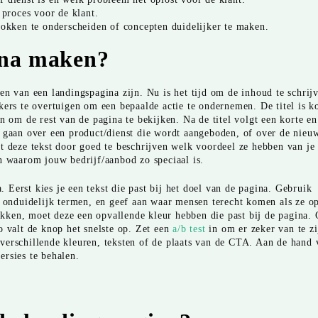
 proces voor de klant.
kken te onderscheiden of concepten duidelijker te maken.
ina maken?
en van een landingspagina zijn. Nu is het tijd om de inhoud te schrij
kers te overtuigen om een bepaalde actie te ondernemen. De titel is k
n om de rest van de pagina te bekijken. Na de titel volgt een korte en
n gaan over een product/dienst die wordt aangeboden, of over de nieu
t deze tekst door goed te beschrijven welk voordeel ze hebben van je
n waarom jouw bedrijf/aanbod zo speciaal is.
. Eerst kies je een tekst die past bij het doel van de pagina. Gebruik
j onduidelijk termen, en geef aan waar mensen terecht komen als ze o
kken, moet deze een opvallende kleur hebben die past bij de pagina.
o valt de knop het snelste op. Zet een
a/b test
in om er zeker van te zi
verschillende kleuren, teksten of de plaats van de CTA. Aan de hand 
versies te behalen.