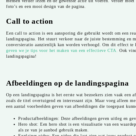
mensen verder lezen en de gewenste actie uit voeren. Verder moet 
foto’s en een mooi design van de pagina.
Call to action
Een call to action is een aansporing die gebruikt wordt om een reac
landingspagina. Het stuurt verkeer naar de juiste bestemming en 
conversieratio aanzienlijk kan worden verhoogd. Om dit effect te
geven we je tips voor het maken van een effectieve CTA.
Ook vind 
landingspagina!
Afbeeldingen op de landingspagina
Op een landingspagina is het eerste wat bezoekers zien vaak een 
zoals de titel overtuigend en interessant zijn. Maar voeg alleen m
een aantal voorbeelden geven van afbeeldingen die toegepast kun
Productafbeeldingen: Deze afbeeldingen geven uitleg en gev
Hero shot: Een hero shot is een visualisatie van een waardep
als ze van je aanbod gebruik maken.
Explainer video: Een video die laat zien wat jouw product o