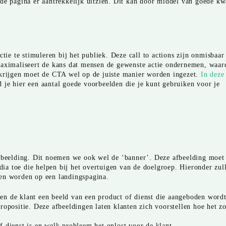
de pagina er aantrekkelijk uitzien. Dit kan door middel van goede kwa
tie te stimuleren bij het publiek. Deze call to actions zijn onmisbaar
maximaliseert de kans dat mensen de gewenste actie ondernemen, waar
 krijgen moet de CTA wel op de juiste manier worden ingezet.
In deze
je hier een aantal goede voorbeelden die je kunt gebruiken voor je
afbeelding. Dit noemen we ook wel de ‘banner’. Deze afbeelding moet
edia toe die helpen bij het overtuigen van de doelgroep. Hieronder zul
nen worden op een landingspagina.
en de klant een beeld van een product of dienst die aangeboden wordt
ropositie. Deze afbeeldingen laten klanten zich voorstellen hoe het zo
f dienst is en welk probleem het oplost voor de klant.