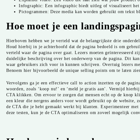
Infographic: Een infographic biedt uitleg of visualiseert het
Pictogrammen: Deze media kan worden gebruikt om tekst blo
Hoe moet je een landingspag
Hierboven hebben we je verteld wat de belangrijkste drie onderdel
Houd hierbij in je achterhoofd dat de pagina bedoeld is om gebrui
verteld waar de pagina over gaat. Lezers moeten geïnteresseerd zij
duidelijke beschrijving over het onderwerp van de pagina. Dit ka
waar gebruikers zich voor in kunnen schrijven. Overtuig lezers me
Benoem hier bijvoorbeeld de unique selling points om te laten zie
Vervolgens ga je een effectieve call to action inzetten op de pagina
woorden, zoals ‘koop nu!’ en ‘meld je gratis aan’. Vermijd hierbi
CTA klikken. Om ervoor te zorgen dat mensen echt op de knop kli
een kleur die nergens anders voor wordt gebruikt op de website, z
de CTA die je hebt gemaakt werkt bij klanten. Experimenteer met 
deze testen, kun je de CTA optimaliseren om zoveel mogelijk con