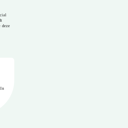
cial
dt
e deze
 In