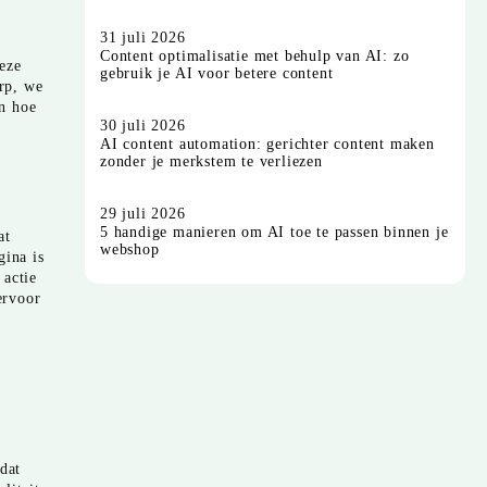
31 juli 2026
Content optimalisatie met behulp van AI: zo
eze
gebruik je AI voor betere content
rp, we
en hoe
30 juli 2026
AI content automation: gerichter content maken
zonder je merkstem te verliezen
29 juli 2026
5 handige manieren om AI toe te passen binnen je
at
webshop
gina is
 actie
ervoor
dat