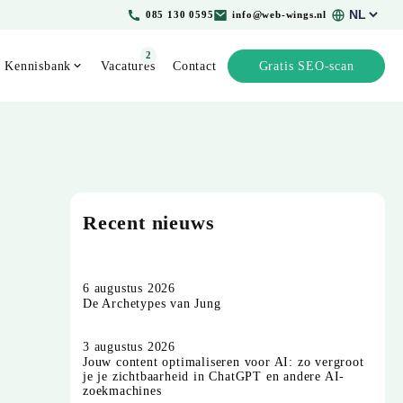
Kies
085 130 0595
info@web-wings.nl
een
taal
2
Kennisbank
Vacatures
Contact
Gratis SEO-scan
Recent nieuws
6 augustus 2026
De Archetypes van Jung
3 augustus 2026
Jouw content optimaliseren voor AI: zo vergroot
je je zichtbaarheid in ChatGPT en andere AI-
zoekmachines