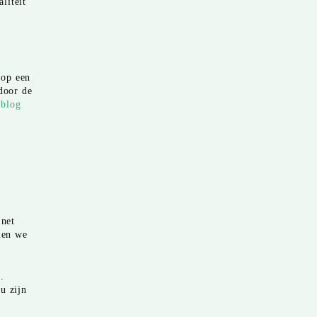
liteit
 op een
door de
 blog
 net
len we
.
u zijn