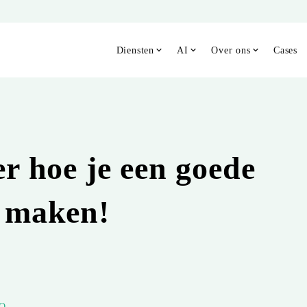
Diensten
AI
Over ons
Cases
r hoe je een goede
t maken!
O