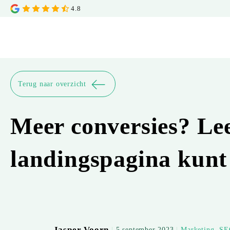
4.8
Terug naar overzicht
Meer conversies? Lee
landingspagina kun
Jasper Voorn
|
5 september 2023
|
Marketing
,
SE