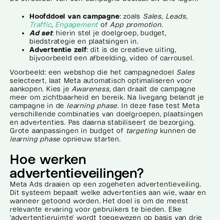
Hoofddoel van campagne
: zoals
Sales
,
Leads
,
Traffic
,
Engagement
of
App promotion
.
Ad set
: hierin stel je doelgroep, budget,
biedstrategie en plaatsingen in.
Advertentie zelf
: dit is de creatieve uiting,
bijvoorbeeld een afbeelding, video of carrousel.
Voorbeeld: een webshop die het campagnedoel
Sales
selecteert, laat Meta automatisch optimaliseren voor
aankopen. Kies je
Awareness
, dan draait de campagne
meer om zichtbaarheid en bereik. Na livegang belandt je
campagne in de
learning
phase
. In deze fase test Meta
verschillende combinaties van doelgroepen, plaatsingen
en advertenties. Pas daarna stabiliseert de bezorging.
Grote aanpassingen in budget of
targeting
kunnen de
learning phase
opnieuw starten.
Hoe werken
advertentieveilingen?
Meta Ads draaien op een zogeheten advertentieveiling.
Dit systeem bepaalt welke advertenties aan wie, waar en
wanneer getoond worden. Het doel is om de meest
relevante ervaring voor gebruikers te bieden. Elke
‘advertentieruimte’ wordt toegewezen op basis van drie