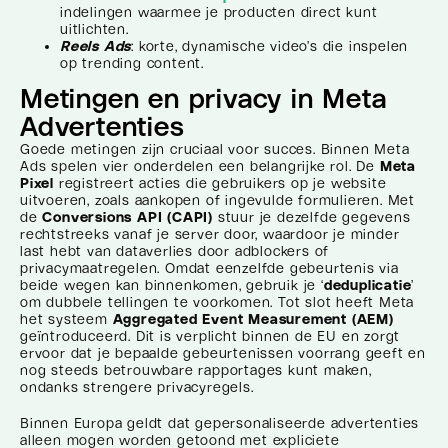
indelingen waarmee je producten direct kunt
uitlichten.
Reels Ads
: korte, dynamische video’s die inspelen
op trending content.
Metingen en privacy in Meta
Advertenties
Goede metingen zijn cruciaal voor succes. Binnen Meta
Ads spelen vier onderdelen een belangrijke rol. De
Meta
Pixel
registreert acties die gebruikers op je website
uitvoeren, zoals aankopen of ingevulde formulieren. Met
de
Conversions API (CAPI)
stuur je dezelfde gegevens
rechtstreeks vanaf je server door, waardoor je minder
last hebt van dataverlies door adblockers of
privacymaatregelen. Omdat eenzelfde gebeurtenis via
beide wegen kan binnenkomen, gebruik je ‘
deduplicatie
’
om dubbele tellingen te voorkomen. Tot slot heeft Meta
het systeem
Aggregated Event Measurement (AEM)
geïntroduceerd. Dit is verplicht binnen de EU en zorgt
ervoor dat je bepaalde gebeurtenissen voorrang geeft en
nog steeds betrouwbare rapportages kunt maken,
ondanks strengere privacyregels.
Binnen Europa geldt dat gepersonaliseerde advertenties
alleen mogen worden getoond met expliciete