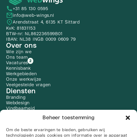
+31 85 130 0595
info@web-wings.nl
Arendstraat 4, 6135 KT Sittard
KvK: 81831153
BTW-nr: NL862236599B01
IBAN: NL38 INGB 0009 0609 79
Over ons
Wie zijn we
Ons team
2
Vacatures
Kennisbank
Werkgebieden
Onze werkwijze
Veelgestelde vragen
Diensten
Branding
Webdesign
Vindbaarheid
Zoekmachine optimalisatie
Beheer toestemming
Social Media
Linkbuilding
Om de beste ervaringen te bieden, gebruiken wij
Alle diensten
Social media
technologieën zoals cookies om informatie over je apparaat