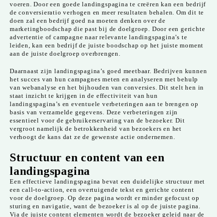
voeren. Door een goede landingspagina te creëren kan een bedrijf
de conversieratio verhogen en meer resultaten behalen. Om dit te
doen zal een bedrijf goed na moeten denken over de
marketingboodschap die past bij de doelgroep. Door een gerichte
advertentie of campagne naar relevante landingspagina’s te
leiden, kan een bedrijf de juiste boodschap op het juiste moment
aan de juiste doelgroep overbrengen.
Daarnaast zijn landingspagina’s goed meetbaar. Bedrijven kunnen
het succes van hun campagnes meten en analyseren met behulp
van webanalyse en het bijhouden van conversies. Dit stelt hen in
staat inzicht te krijgen in de effectiviteit van hun
landingspagina’s en eventuele verbeteringen aan te brengen op
basis van verzamelde gegevens. Deze verbeteringen zijn
essentieel voor de gebruikerservaring van de bezoeker. Dit
vergroot namelijk de betrokkenheid van bezoekers en het
verhoogt de kans dat ze de gewenste actie ondernemen.
Structuur en content van een
landingspagina
Een effectieve landingspagina bevat een duidelijke structuur met
een call-to-action, een overtuigende tekst en gerichte content
voor de doelgroep. Op deze pagina wordt er minder gefocust op
sturing en navigatie, want de bezoeker is al op de juiste pagina.
Via de juiste content elementen wordt de bezoeker geleid naar de