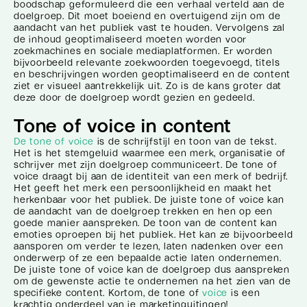
boodschap geformuleerd die een verhaal verteld aan de
doelgroep. Dit moet boeiend en overtuigend zijn om de
aandacht van het publiek vast te houden. Vervolgens zal
de inhoud geoptimaliseerd moeten worden voor
zoekmachines en sociale mediaplatformen. Er worden
bijvoorbeeld relevante zoekwoorden toegevoegd, titels
en beschrijvingen worden geoptimaliseerd en de content
ziet er visueel aantrekkelijk uit. Zo is de kans groter dat
deze door de doelgroep wordt gezien en gedeeld.
Tone of voice in content
De tone of voice
is de schrijfstijl en toon van de tekst.
Het is het stemgeluid waarmee een merk, organisatie of
schrijver met zijn doelgroep communiceert. De tone of
voice draagt bij aan de identiteit van een merk of bedrijf.
Het geeft het merk een persoonlijkheid en maakt het
herkenbaar voor het publiek. De juiste tone of voice kan
de aandacht van de doelgroep trekken en hen op een
goede manier aanspreken. De toon van de content kan
emoties oproepen bij het publiek. Het kan ze bijvoorbeeld
aansporen om verder te lezen, laten nadenken over een
onderwerp of ze een bepaalde actie laten ondernemen.
De juiste tone of voice kan de doelgroep dus aanspreken
om de gewenste actie te ondernemen na het zien van de
specifieke content. Kortom, de tone of
voice
is een
krachtig onderdeel van je marketinguitingen!