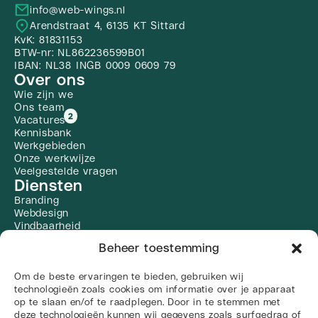
info@web-wings.nl
Arendstraat 4, 6135 KT Sittard
KvK: 81831153
BTW-nr: NL862236599B01
IBAN: NL38 INGB 0009 0609 79
Over ons
Wie zijn we
Ons team
2
Vacatures
Kennisbank
Werkgebieden
Onze werkwijze
Veelgestelde vragen
Diensten
Branding
Webdesign
Vindbaarheid
Zoekmachine optimalisatie
Beheer toestemming
Social Media
Linkbuilding
Om de beste ervaringen te bieden, gebruiken wij
Alle diensten
Social media
technologieën zoals cookies om informatie over je apparaat
op te slaan en/of te raadplegen. Door in te stemmen met
deze technologieën kunnen wij gegevens zoals surfgedrag of