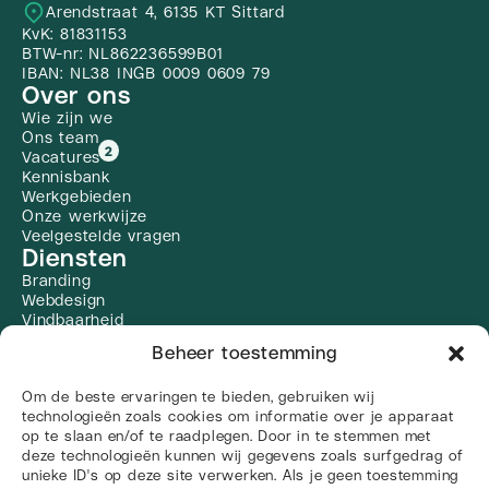
Arendstraat 4, 6135 KT Sittard
KvK: 81831153
BTW-nr: NL862236599B01
IBAN: NL38 INGB 0009 0609 79
Over ons
Wie zijn we
Ons team
2
Vacatures
Kennisbank
Werkgebieden
Onze werkwijze
Veelgestelde vragen
Diensten
Branding
Webdesign
Vindbaarheid
Zoekmachine optimalisatie
Beheer toestemming
Social Media
Linkbuilding
Om de beste ervaringen te bieden, gebruiken wij
Alle diensten
Social media
technologieën zoals cookies om informatie over je apparaat
op te slaan en/of te raadplegen. Door in te stemmen met
deze technologieën kunnen wij gegevens zoals surfgedrag of
unieke ID's op deze site verwerken. Als je geen toestemming