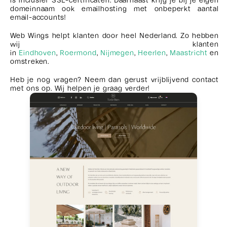
is inclusief SSL-certificaten. Daarnaast krijg je bij je eigen
domeinnaam ook emailhosting met onbeperkt aantal
email-accounts!
Web Wings helpt klanten door heel Nederland. Zo hebben
wij klanten
in
Eindhoven
,
Roermond
,
Nijmegen
,
Heerlen
,
Maastricht
en
omstreken.
Heb je nog vragen? Neem dan gerust vrijblijvend contact
met ons op. Wij helpen je graag verder!