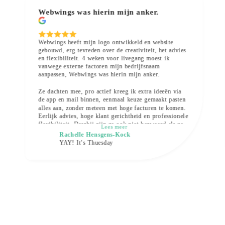
Webwings was hierin mijn anker.
Webwings heeft mijn logo ontwikkeld en website
gebouwd, erg tevreden over de creativiteit, het advies
en flexibiliteit. 4 weken voor livegang moest ik
vanwege externe factoren mijn bedrijfsnaam
aanpassen, Webwings was hierin mijn anker.
Ze dachten mee, pro actief kreeg ik extra ideeën via
de app en mail binnen, eenmaal keuze gemaakt pasten
alles aan, zonder meteen met hoge facturen te komen.
Eerlijk advies, hoge klant gerichtheid en professionele
flexibiliteit. Daarbij zijn ze ook niet bezwaard als ze
Lees meer
iets vaker aan je uit moeten leggen 😉
Rachelle Hensgens-Kock
YAY! It's Thuesday
Nu gaan we zorgen dat de website beter gevonden
worden en laat ik ook mijn SEO stuk door hen
oppakken. Ik zou hen zeker aanbevelen.