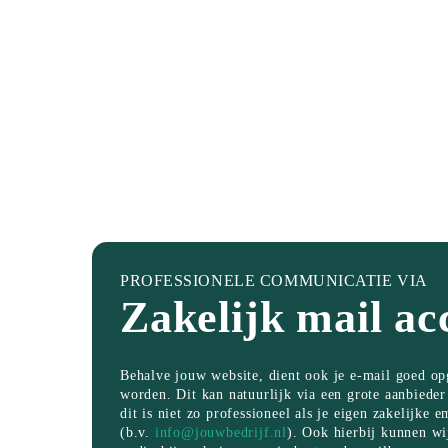
PROFESSIONELE COMMUNICATIE VIA
Zakelijk mail ac
Behalve jouw website, dient ook je e-mail goed op
worden. Dit kan natuurlijk via een grote aanbiede
dit is niet zo professioneel als je eigen zakelijke 
(b.v.
info@jouwbedrijf.nl
). Ook hierbij kunnen wi