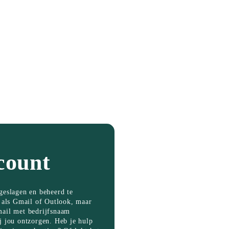
count
geslagen en beheerd te
r als Gmail of Outlook, maar
email met bedrijfsnaam
j jou ontzorgen. Heb je hulp