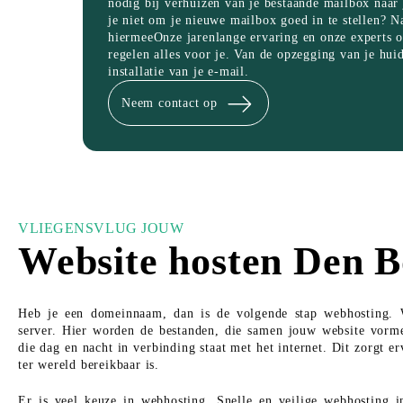
nodig bij verhuizen van je bestaande mailbox naar 
je niet om je nieuwe mailbox goed in te stellen? N
hiermeeOnze jarenlange ervaring en onze experts 
regelen alles voor je. Van de opzegging van je hui
installatie van je e-mail.
Neem contact op
VLIEGENSVLUG JOUW
Website hosten Den B
Heb je een domeinnaam, dan is de volgende stap webhosting. 
server. Hier worden de bestanden, die samen jouw website vorme
die dag en nacht in verbinding staat met het internet. Dit zorgt e
ter wereld bereikbaar is.
Er is veel keuze in webhosting. Snelle en veilige webhosting i