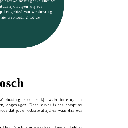
je nieuwe hosting? Of lukt het
atuurlijk helpen wij jou
op het gebied van webhosting
dige webhosting tot de
osch
Webhosting is een stukje webruimte op een
n, opgeslagen. Deze server is een computer
rvoor dat jouw website altijd en waar dan ook
n Den Bosch zijn essentieel. Beiden hebben