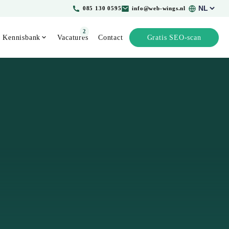
Kies
085 130 0595
info@web-wings.nl
een
taal
2
Kennisbank
Vacatures
Contact
Gratis SEO-scan