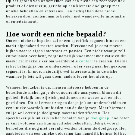
Op het gebied van ondernemen kan een niche een zeer specifiek
product of dienst zijn, gericht op een kleinere doelgroep met
unieke behoeften en interesses. Een bedrijf kan deze niche
bereiken door content aan te beiden met waardevolle informatie
of entertainment.
Hoe wordt een niche bepaald?
Om een niche te bepalen zal er een specifiek segment binnen een
markt afgebakend moeten worden. Hiervoor zal je eerst moeten
kijken naar je eigen interesses en passies. Een niche waar je zelf
enthousiast over bent, zorgt namelijk voor meer motivatie en dit
maakt het makkelijker om waardevolle
content
te creëren. Daarna
is het belangrijk om te onderzoeken of er vraag naar het gekozen
segment is. Er moet natuurlijk wel interesse zijn in de niche
waarmee je iets wil gaan doen, anders levert het niets op.
Wanneer het zeker is dat mensen interesse hebben in de
betreffende niche, ga je de concurrentie analyseren binnen dit
gebied. Bekijk hoe zij zich positioneren en wat ze wel en niet
goed doen. Dit zal ervoor zorgen dat je je kunt onderscheiden en
een unieke waarde kunt bieden aan de doelgroep. Maar hiervoor
zul je wel eerste je doelgroep moeten identificeren. Hoe
specifieker je kunt zijn in het bepalen van je
doelgroep
, hoe beter
je kunt voldoen aan hun specifieke behoeften. Bekijk vooral
behoeftes die nog niet vervuld worden binnen de doelgroep. Het
aanbieden van een unieke oplossing kan namelijk helpen bij het