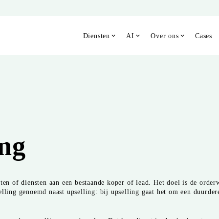
Diensten
AI
Over ons
Cases
ing
ten of diensten aan een bestaande koper of lead. Het doel is de orderw
lling genoemd naast upselling: bij upselling gaat het om een duurdere 