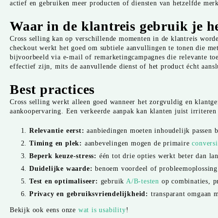
actief en gebruiken meer producten of diensten van hetzelfde mer
Waar in de klantreis gebruik je h
Cross selling kan op verschillende momenten in de klantreis worde
checkout werkt het goed om subtiele aanvullingen te tonen die me
bijvoorbeeld via e-mail of remarketingcampagnes die relevante toe
effectief zijn, mits de aanvullende dienst of het product écht aansl
Best practices
Cross selling werkt alleen goed wanneer het zorgvuldig en klantge
aankoopervaring. Een verkeerde aanpak kan klanten juist irriteren
Relevantie eerst:
aanbiedingen moeten inhoudelijk passen bi
Timing en plek:
aanbevelingen mogen de primaire
conversi
Beperk keuze-stress:
één tot drie opties werkt beter dan lan
Duidelijke waarde:
benoem voordeel of probleemoplossing 
Test en optimaliseer:
gebruik
A/B-testen
op combinaties, pr
Privacy en gebruiksvriendelijkheid:
transparant omgaan m
Bekijk ook eens onze
wat is usability
!