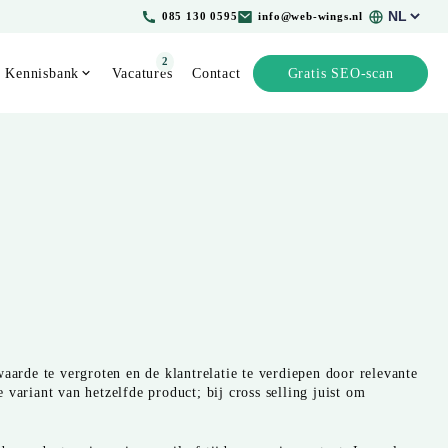
Kies
085 130 0595
info@web-wings.nl
een
taal
2
Kennisbank
Vacatures
Contact
Gratis SEO-scan
aarde te vergroten en de klantrelatie te verdiepen door relevante
variant van hetzelfde product; bij cross selling juist om