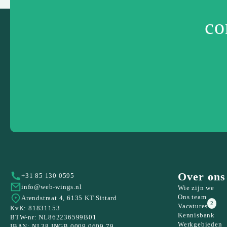
co
Over ons
+31 85 130 0595
info@web-wings.nl
Wie zijn we
Ons team
Arendstraat 4, 6135 KT Sittard
2
Vacatures
KvK: 81831153
Kennisbank
BTW-nr: NL862236599B01
Werkgebieden
IBAN: NL38 INGB 0009 0609 79