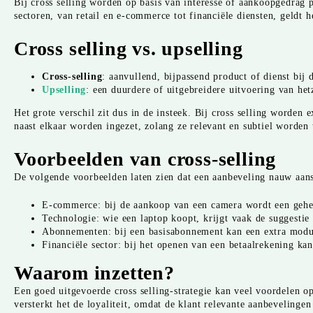
Bij cross selling worden op basis van interesse of aankoopgedrag p
sectoren, van retail en e-commerce tot financiële diensten, geldt 
Cross selling vs. upselling
Cross-selling
: aanvullend, bijpassend product of dienst bij
Upselling
: een duurdere of uitgebreidere uitvoering van het
Het grote verschil zit dus in de insteek. Bij cross selling worden
naast elkaar worden ingezet, zolang ze relevant en subtiel worden 
Voorbeelden van cross-selling
De volgende voorbeelden laten zien dat een aanbeveling nauw aansl
E-commerce: bij de aankoop van een camera wordt een geheu
Technologie: wie een laptop koopt, krijgt vaak de suggestie
Abonnementen: bij een basisabonnement kan een extra modul
Financiële sector: bij het openen van een betaalrekening k
Waarom inzetten?
Een goed uitgevoerde cross selling-strategie kan veel voordelen
versterkt het de loyaliteit, omdat de klant relevante aanbevelingen