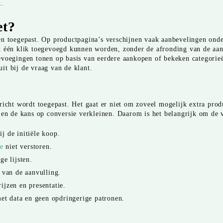
k.
et?
n toegepast. Op productpagina’s verschijnen vaak aanbevelingen onder
t één klik toegevoegd kunnen worden, zonder de afronding van de aan
voegingen tonen op basis van eerdere aankopen of bekeken categorieën
uit bij de vraag van de klant.
richt wordt toegepast. Het gaat er niet om zoveel mogelijk extra pro
 en de kans op conversie verkleinen. Daarom is het belangrijk om de v
j de initiële koop.
e
niet verstoren.
ge lijsten.
van de aanvulling.
ijzen en presentatie.
et data en geen opdringerige patronen.