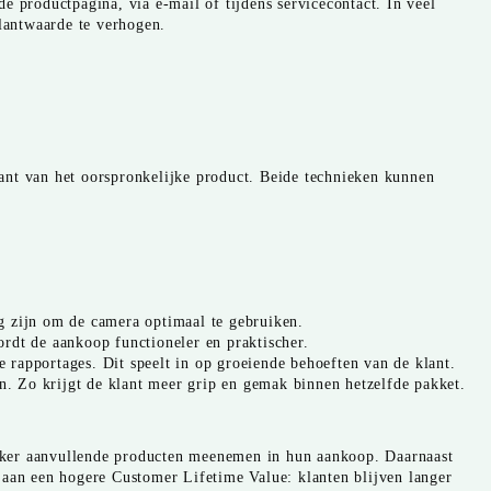
e productpagina, via e-mail of tijdens servicecontact. In veel
klantwaarde te verhogen.
riant van het oorspronkelijke product. Beide technieken kunnen
g zijn om de camera optimaal te gebruiken.
ordt de aankoop functioneler en praktischer.
rapportages. Dit speelt in op groeiende behoeften van de klant.
n. Zo krijgt de klant meer grip en gemak binnen hetzelfde pakket.
vaker aanvullende producten meenemen in hun aankoop. Daarnaast
ij aan een hogere Customer Lifetime Value: klanten blijven langer