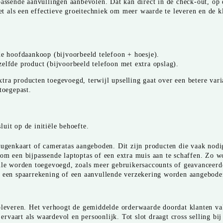
assende aanvullingen aanbevolen. Dat kan direct in de check-out, op d
het als een effectieve groeitechniek om meer waarde te leveren en de 
 de hoofdaankoop (bijvoorbeeld telefoon + hoesje).
zelfde product (bijvoorbeeld telefoon met extra opslag).
 extra producten toegevoegd, terwijl upselling gaat over een betere va
toegepast.
uit op de initiële behoefte.
genkaart of cameratas aangeboden. Dit zijn producten die vaak nodi
 om een bijpassende laptoptas of een extra muis aan te schaffen. Zo w
e worden toegevoegd, zoals meer gebruikersaccounts of geavanceerde 
an een spaarrekening of een aanvullende verzekering worden aangebode
 opleveren. Het verhoogt de gemiddelde orderwaarde doordat klanten 
 ervaart als waardevol en persoonlijk. Tot slot draagt cross selling b