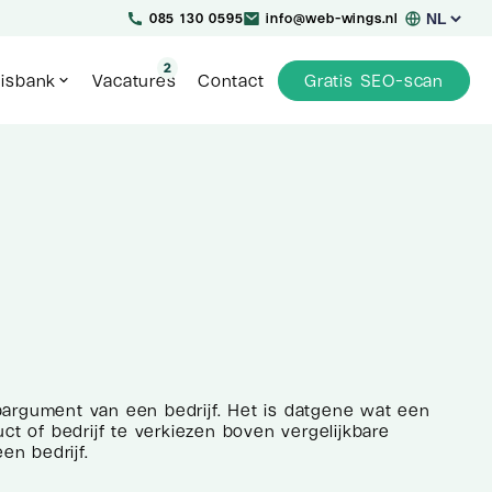
Kies
085 130 0595
info@web-wings.nl
een
taal
2
isbank
Vacatures
Contact
Gratis SEO-scan
opargument van een bedrijf. Het is datgene wat een
t of bedrijf te verkiezen boven vergelijkbare
en bedrijf.