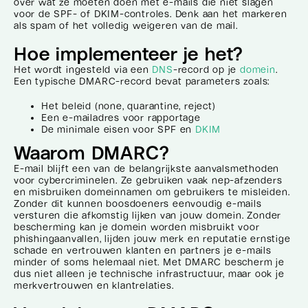
over wat ze moeten doen met e-mails die niet slagen
voor de SPF- of DKIM-controles. Denk aan het markeren
als spam of het volledig weigeren van de mail.
Hoe implementeer je het?
Het wordt ingesteld via een
DNS
-record op je
domein
.
Een typische DMARC-record bevat parameters zoals:
Het beleid (none, quarantine, reject)
Een e-mailadres voor rapportage
De minimale eisen voor SPF en
DKIM
Waarom DMARC?
E-mail blijft een van de belangrijkste aanvalsmethoden
voor cybercriminelen. Ze gebruiken vaak nep-afzenders
en misbruiken domeinnamen om gebruikers te misleiden.
Zonder dit kunnen boosdoeners eenvoudig e-mails
versturen die afkomstig lijken van jouw domein. Zonder
bescherming kan je domein worden misbruikt voor
phishingaanvallen, lijden jouw merk en reputatie ernstige
schade en vertrouwen klanten en partners je e-mails
minder of soms helemaal niet. Met DMARC bescherm je
dus niet alleen je technische infrastructuur, maar ook je
merkvertrouwen en klantrelaties.