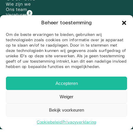
Wie zijn we
Ons team
2
Vacatures
Kennisbank
Beheer toestemming
Werkgebieden
Onze werkwijze
Om de beste ervaringen te bieden, gebruiken wij
Veelgestelde vragen
technologieën zoals cookies om informatie over je apparaat
Diensten
op te slaan en/of te raadplegen. Door in te stemmen met
Branding
deze technologieën kunnen wij gegevens zoals surfgedrag of
Webdesign
unieke ID's op deze site verwerken. Als je geen toestemming
Vindbaarheid
geeft of uw toestemming intrekt, kan dit een nadelige invloed
Zoekmachine optimalisatie
hebben op bepaalde functies en mogelijkheden.
Social Media
Linkbuilding
Alle diensten
Accepteren
Social media
Weiger
Bekijk voorkeuren
Cookiebeleid
Privacyverklaring