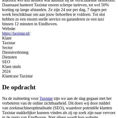
iedereen wel iets hebben wat aansluit bij de verschillende behoeften.
Daarnaast hanteert Taxistar enorm scherpe tarieven, tot wel 50%
korting op lange afstanden. Ze zijn 24 uur per dag, 7 dagen per
week beschikbaar om aan jouw behoeften te voldoen. Tot slot
hebben ze een enorm snelle service en garanderen ze een taxi
binnen 12 minuten in Eindhoven.
Website
https://taxistar.nl/
Klant
Taxistar
Sector
Dienstverlening
Diensten
SEO
Klant sinds
2024
Klantcase
Taxistar
De opdracht
Na de nulmeting voor
Taxistar
zijn we aan de slag gegaan met het
verbeteren van de online zichtbaarheid. Dit doen wij door middel
van zoekmachineoptimalisatie (SEO), waardoor potentiële klanten
Taxistar makkelijker kunnen vinden als zij op zoek zijn naar vervoer
in de regio van Eindhoven. Niet alleen wordt hun website