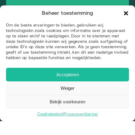
Beheer toestemming
Om de beste ervaringen te bieden, gebruiken wij
technologieën zoals cookies om informatie over je apparaat
op te slaan en/of te raadplegen. Door in te stemmen met
deze technologieën kunnen wij gegevens zoals surfgedrag of
unieke ID's op deze site verwerken. Als je geen toestemming
geeft of uw toestemming intrekt, kan dit een nadelige invloed
hebben op bepaalde functies en mogelijkheden.
+31 85 130 0595
info@web-wings.nl
Accepteren
Arendstraat 4, 6135 KT Sittard
KvK: 81831153
Weiger
BTW-nr: NL862236599B01
IBAN: NL38 INGB 0009 0609 79
Over ons
Bekijk voorkeuren
Wie zijn we
Ons team
Cookiebeleid
Privacyverklaring
2
Vacatures
Kennisbank
Werkgebieden