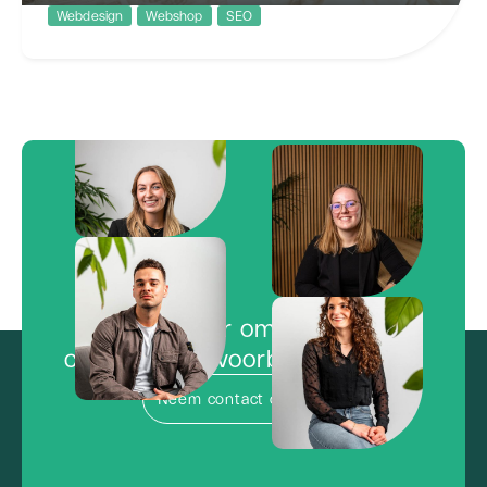
Webdesign
Webshop
SEO
Freubelshoponline
Redesign van een grote webshop gericht op de
kleintjes
Klaar om de
concurrentie voorbij te vliegen?
Neem contact op