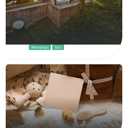
Webdesign
SEO
Kasteel Limbricht
Uniek genieten op een sfeervolle
locatie