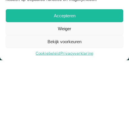
+31 85 130 0595
info@web-wings.nl
Accepteren
Arendstraat 4, 6135 KT Sittard
KvK: 81831153
Weiger
BTW-nr: NL862236599B01
IBAN: NL38 INGB 0009 0609 79
Over ons
Bekijk voorkeuren
Wie zijn we
Ons team
Cookiebeleid
Privacyverklaring
2
Vacatures
Kennisbank
Werkgebieden
Onze werkwijze
Veelgestelde vragen
Diensten
Branding
Webdesign
Vindbaarheid
Zoekmachine optimalisatie
Social Media
Linkbuilding
Alle diensten
Social media