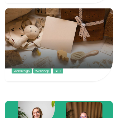
Kasteel Limbricht
Uniek genieten op een sfeervolle
locatie
Webdesign
Webshop
SEO
Freubelshoponline
Redesign van een grote webshop gericht op de
kleintjes