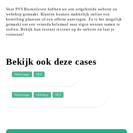
Voor PVS Buitenleven hebben we een uitgebreide website en
webshop gemaakt. Klanten kunnen makkelijk online een
bestelling plaatsen of een offerte aanvragen. Zo is het mogelijk
gemaakt om een veranda helemaal naar eigen wensen samen te
stellen. Bekijk hun recente reviews op de website en laat je
verrassen!
Bekijk ook deze cases
Webdesign
SEO
Kasteel Limbricht
Uniek genieten op een sfeervolle
locatie
Webdesign
Webshop
SEO
Freubelshoponline
Redesign van een grote webshop gericht op de
kleintjes