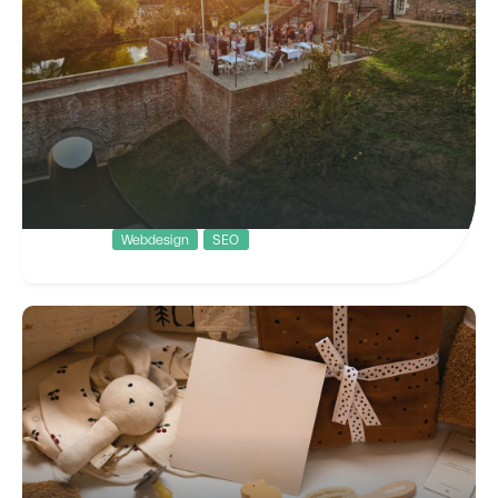
Webdesign
SEO
Kasteel Limbricht
Uniek genieten op een sfeervolle
locatie