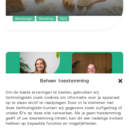
Webdesign
Webshop
SEO
Freubelshoponline
Redesign van een grote webshop gericht op de
kleintjes
Beheer toestemming
Om de beste ervaringen te bieden, gebruiken wij
technologieën zoals cookies om informatie over je apparaat
Klaar om de
op te slaan en/of te raadplegen. Door in te stemmen met
deze technologieën kunnen wij gegevens zoals surfgedrag of
concurrentie voorbij te vliegen?
unieke ID's op deze site verwerken. Als je geen toestemming
geeft of uw toestemming intrekt, kan dit een nadelige invloed
Neem contact op
hebben op bepaalde functies en mogelijkheden.