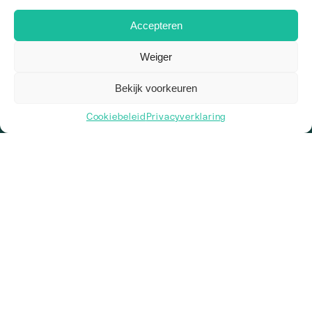
Accepteren
Weiger
Bekijk voorkeuren
Cookiebeleid
Privacyverklaring
+31 85 130 0595
info@web-wings.nl
Arendstraat 4, 6135 KT Sittard
KvK: 81831153
BTW-nr: NL862236599B01
IBAN: NL38 INGB 0009 0609 79
Over ons
Wie zijn we
Ons team
2
Vacatures