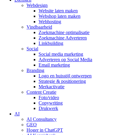
Webdesign
Website laten maken
Webshop laten maken
Webhosting
Vindbaarheid
Zoekmachine optimalisatie
Zoekmachine Adverteren
Linkbuilding
Social
Social media marketing
Adverteren op Social Media
Email marketing
Branding
Logo en huisstijl ontwerpen
Strategie & positionering
Merkactivatie
Content Creatie
Foto/video
Copywriting
Drukwerk
AI
AI Consultancy
GEO
Hoger in ChatGPT