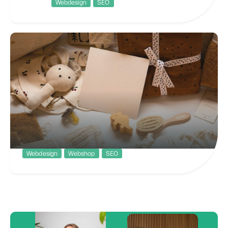
Webdesign
SEO
Kasteel Limbricht
Uniek genieten op een sfeervolle
locatie
Webdesign
Webshop
SEO
Freubelshoponline
Redesign van een grote webshop gericht op de
kleintjes