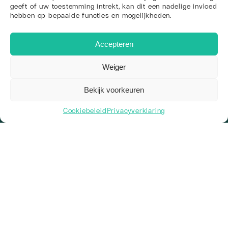
geeft of uw toestemming intrekt, kan dit een nadelige invloed
hebben op bepaalde functies en mogelijkheden.
+31 85 130 0595
info@web-wings.nl
Accepteren
Arendstraat 4, 6135 KT Sittard
KvK: 81831153
Weiger
BTW-nr: NL862236599B01
IBAN: NL38 INGB 0009 0609 79
Over ons
Bekijk voorkeuren
Wie zijn we
Ons team
Cookiebeleid
Privacyverklaring
2
Vacatures
Kennisbank
Werkgebieden
Onze werkwijze
Veelgestelde vragen
Diensten
Branding
Webdesign
Vindbaarheid
Zoekmachine optimalisatie
Social Media
Linkbuilding