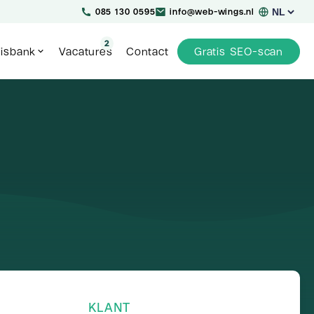
Kies
085 130 0595
info@web-wings.nl
een
taal
2
isbank
Vacatures
Contact
Gratis SEO-scan
KLANT