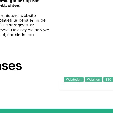
atie, gericht op het
nklachten.
en nieuwe website
ities te behalen in de
EO-strategieën en
rheid. Ook begeleiden we
el, dat sinds kort
ases
Webdesign
Webshop
SEO
Freubelshoponlin
Redesign van een grot
kle