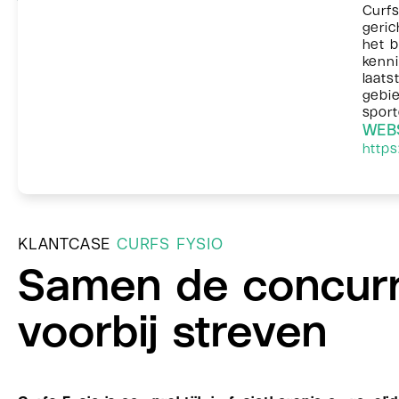
Curfs
geric
het b
kenni
laats
gebie
sport
WEB
https:
KLANTCASE
CURFS FYSIO
Samen de concurr
voorbij streven