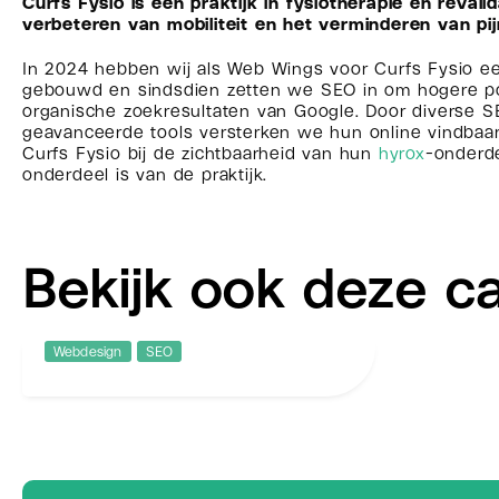
Curfs Fysio is een praktijk in fysiotherapie en revalid
verbeteren van mobiliteit en het verminderen van pij
In 2024 hebben wij als Web Wings voor Curfs Fysio e
gebouwd en sindsdien zetten we SEO in om hogere pos
organische zoekresultaten van Google. Door diverse S
geavanceerde tools versterken we hun online vindbaa
Curfs Fysio bij de zichtbaarheid van hun
hyrox
-onderde
onderdeel is van de praktijk.
Bekijk ook deze c
Webdesign
SEO
Kasteel Limbricht
Uniek genieten op een sfeervolle
locatie