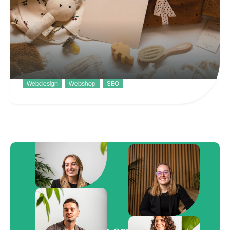
Webdesign
Webshop
SEO
Freubelshoponline
Redesign van een grote webshop gericht op de
kleintjes