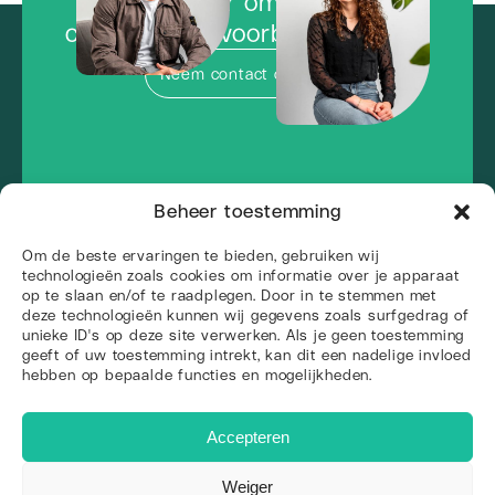
Klaar om de
concurrentie voorbij te vliegen?
Neem contact op
Beheer toestemming
Om de beste ervaringen te bieden, gebruiken wij
technologieën zoals cookies om informatie over je apparaat
op te slaan en/of te raadplegen. Door in te stemmen met
deze technologieën kunnen wij gegevens zoals surfgedrag of
unieke ID's op deze site verwerken. Als je geen toestemming
geeft of uw toestemming intrekt, kan dit een nadelige invloed
hebben op bepaalde functies en mogelijkheden.
+31 85 130 0595
info@web-wings.nl
Accepteren
Arendstraat 4, 6135 KT Sittard
KvK: 81831153
Weiger