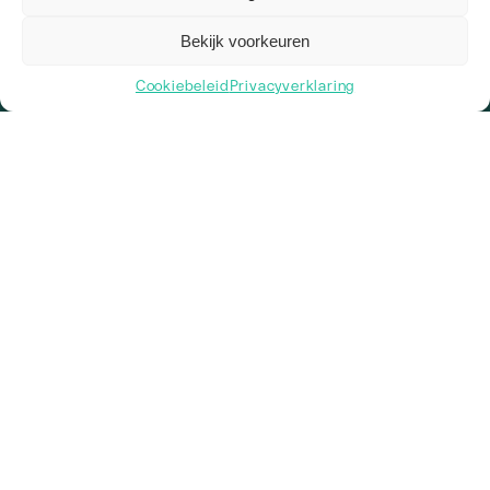
BTW-nr: NL862236599B01
IBAN: NL38 INGB 0009 0609 79
Over ons
Bekijk voorkeuren
Wie zijn we
Ons team
Cookiebeleid
Privacyverklaring
2
Vacatures
Kennisbank
Werkgebieden
Onze werkwijze
Veelgestelde vragen
Diensten
Branding
Webdesign
Vindbaarheid
Zoekmachine optimalisatie
Social Media
Linkbuilding
Alle diensten
Social media