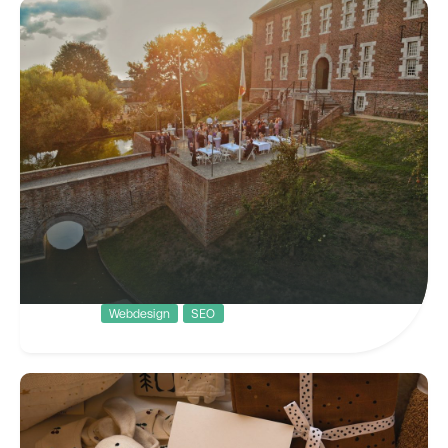
Webdesign
SEO
Kasteel Limbricht
Uniek genieten op een sfeervolle
locatie