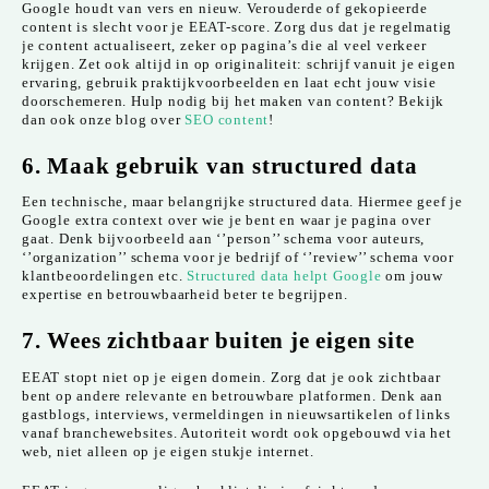
Google houdt van vers en nieuw. Verouderde of gekopieerde
content is slecht voor je EEAT-score. Zorg dus dat je regelmatig
je content actualiseert, zeker op pagina’s die al veel verkeer
krijgen. Zet ook altijd in op originaliteit: schrijf vanuit je eigen
ervaring, gebruik praktijkvoorbeelden en laat echt jouw visie
doorschemeren. Hulp nodig bij het maken van content? Bekijk
dan ook onze blog over
SEO content
!
6. Maak gebruik van structured data
Een technische, maar belangrijke structured data. Hiermee geef je
Google extra context over wie je bent en waar je pagina over
gaat. Denk bijvoorbeeld aan ‘’person’’ schema voor auteurs,
‘’organization’’ schema voor je bedrijf of ‘’review’’ schema voor
klantbeoordelingen etc.
Structured data helpt Google
om jouw
expertise en betrouwbaarheid beter te begrijpen.
7. Wees zichtbaar buiten je eigen site
EEAT stopt niet op je eigen domein. Zorg dat je ook zichtbaar
bent op andere relevante en betrouwbare platformen. Denk aan
gastblogs, interviews, vermeldingen in nieuwsartikelen of links
vanaf branchewebsites. Autoriteit wordt ook opgebouwd via het
web, niet alleen op je eigen stukje internet.