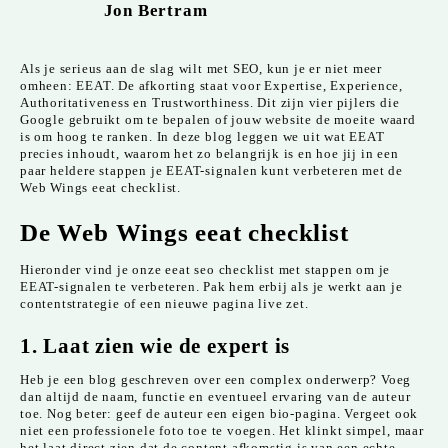
Jon Bertram
Als je serieus aan de slag wilt met SEO, kun je er niet meer
omheen: EEAT. De afkorting staat voor Expertise, Experience,
Authoritativeness en Trustworthiness. Dit zijn vier pijlers die
Google gebruikt om te bepalen of jouw website de moeite waard
is om hoog te ranken. In deze blog leggen we uit wat EEAT
precies inhoudt, waarom het zo belangrijk is en hoe jij in een
paar heldere stappen je EEAT-signalen kunt verbeteren met de
Web Wings eeat checklist.
De Web Wings eeat checklist
Hieronder vind je onze eeat seo checklist met stappen om je
EEAT-signalen te verbeteren. Pak hem erbij als je werkt aan je
contentstrategie of een nieuwe pagina live zet.
1. Laat zien wie de expert is
Heb je een blog geschreven over een complex onderwerp? Voeg
dan altijd de naam, functie en eventueel ervaring van de auteur
toe. Nog beter: geef de auteur een eigen bio-pagina. Vergeet ook
niet een professionele foto toe te voegen. Het klinkt simpel, maar
het laat direct zien dat de content afkomstig is van een echte