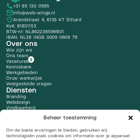
+31 85 130 0595
info@web-wings.nl
Arendstraat 4, 6135 KT Sittard
KvK: 81831153
BTW-nr: NL862236599B01
IBAN: NL38 INGB 0009 0609 79
Over ons
Wie zijn we
Ons team
2
Vacatures
Kennisbank
Werkgebieden
Onze werkwijze
Veelgestelde vragen
Diensten
Branding
Webdesign
Vindbaarheid
Zoekmachine optimalisatie
Beheer toestemming
Social Media
Linkbuilding
Om de beste ervaringen te bieden, gebruiken wij
Alle diensten
Social media
technologieën zoals cookies om informatie over je apparaat