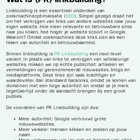
Linkbuilding is een essentieel onderdeel van
zoekmachineoptimalisatie (
SEO
). Simpel gezegd draait het
om het verkrijgen van links van andere websites naar jouw
eigen website. Hoe meer relevante en betrouwbare sites
naar jou linken, hoe hoger je website scoort in Google.
Waarom? Omdat zoekmachines deze links zien als een
teken van autoriteit en betrouwbaarheid.
Binnen linkbuilding is
PR Linkbuilding
een next-level
variant. In plaats van links te verkrijgen van willekeurige
websites, mikken we op échte publiciteit: artikelen en
vermeldingen op gerenommeerde nieuwssites, blogs en
mediaplatforms. Deze links zijn vaak krachtiger en
waardevoller dan standaard backlinks, omdat ze komen van
domeinen met een hoge autoriteit én omdat ze je merk
tegelijkertijd onder de aandacht brengen bij een groot
publiek.
De voordelen van PR Linkbuilding zijn dus:
Meer autoriteit: Google vertrouwt grote
nieuwswebsites.
Meer verkeer: mensen klikken en zoeken op jouw
naam.
Meer vertrouwen: wie jou ziet op ‘bekend van’-sites,