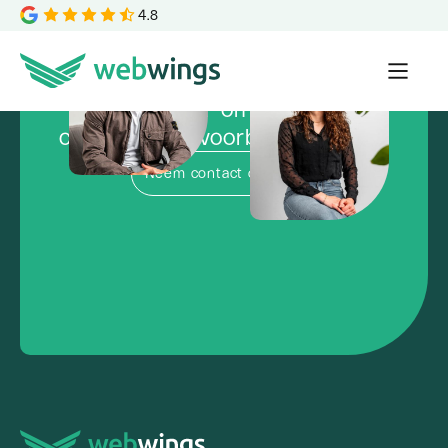
4.8
Klaar om de
concurrentie voorbij te vliegen?
Neem contact op