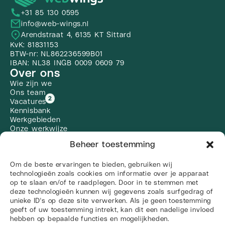
+31 85 130 0595
info@web-wings.nl
Arendstraat 4, 6135 KT Sittard
KvK: 81831153
BTW-nr: NL862236599B01
IBAN: NL38 INGB 0009 0609 79
Over ons
Wie zijn we
Ons team
2
Vacatures
Kennisbank
Werkgebieden
Onze werkwijze
Veelgestelde vragen
Beheer toestemming
Diensten
Branding
Om de beste ervaringen te bieden, gebruiken wij
Webdesign
technologieën zoals cookies om informatie over je apparaat
Vindbaarheid
op te slaan en/of te raadplegen. Door in te stemmen met
Zoekmachine optimalisatie
deze technologieën kunnen wij gegevens zoals surfgedrag of
Social Media
unieke ID's op deze site verwerken. Als je geen toestemming
Linkbuilding
geeft of uw toestemming intrekt, kan dit een nadelige invloed
Alle diensten
hebben op bepaalde functies en mogelijkheden.
Social media